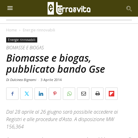
Home
Energie rinnovabili
Energie rinnovabili
BIOMASSE E BIOGAS
Biomasse e biogas,
pubblicato bando Gse
Di Dulcinea Bignami
-
3 Aprile 2014
Dal 28 aprile al 26 giugno sarà possibile accedere ai
Registri e alle procedure d'Asta. A disposizione MW
156,364