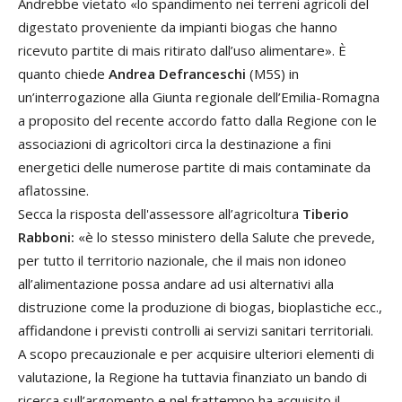
Andrebbe vietato «lo spandimento nei terreni agricoli del
digestato proveniente da impianti biogas che hanno
ricevuto partite di mais ritirato dall’uso alimentare». È
quanto chiede
Andrea Defranceschi
(M5S) in
un’interrogazione alla Giunta regionale dell’Emilia-Romagna
a proposito del recente accordo fatto dalla Regione con le
associazioni di agricoltori circa la destinazione a fini
energetici delle numerose partite di mais contaminate da
aflatossine.
Secca la risposta dell'assessore all’agricoltura
Tiberio
Rabboni:
«è
lo stesso ministero della Salute che prevede,
per tutto il territorio nazionale, che il mais non idoneo
all’alimentazione possa andare ad usi alternativi alla
distruzione come la produzione di biogas, bioplastiche ecc.,
affidandone i previsti controlli ai servizi sanitari territoriali.
A scopo precauzionale e per acquisire ulteriori elementi di
valutazione, la Regione ha tuttavia finanziato un bando di
ricerca sull’argomento e nel frattempo ha acquisito il