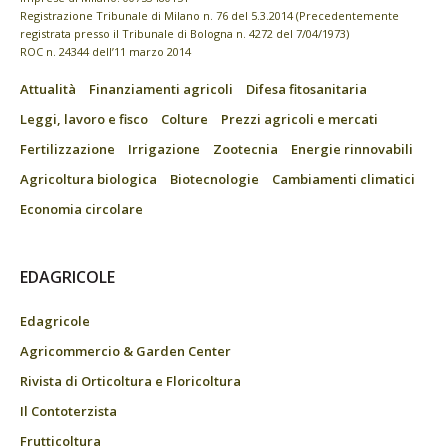
Registrazione Tribunale di Milano n. 76 del 5.3.2014 (Precedentemente
registrata presso il Tribunale di Bologna n. 4272 del 7/04/1973)
ROC n. 24344 dell’11 marzo 2014
Attualità
Finanziamenti agricoli
Difesa fitosanitaria
Leggi, lavoro e fisco
Colture
Prezzi agricoli e mercati
Fertilizzazione
Irrigazione
Zootecnia
Energie rinnovabili
Agricoltura biologica
Biotecnologie
Cambiamenti climatici
Economia circolare
EDAGRICOLE
Edagricole
Agricommercio & Garden Center
Rivista di Orticoltura e Floricoltura
Il Contoterzista
Frutticoltura