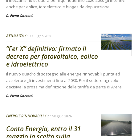
Il meccanismo struttura per il quinquennio 2026-2030 gli incentivi
anche per eolico, idroelettrico e biogas da depurazione
Di
Elena Gherardi
ATTUALITÀ
19 Giugno 2026
“Fer X” definitivo: firmato il
decreto per fotovoltaico, eolico
e idroelettrico
Il nuovo quadro di sostegno alle energie rinnovabili punta ad
accelerare gli investimenti fino al 2030. Per il settore agricolo
decisiva la prossima definizione delle tariffe da parte di Arera
Di
Elena Gherardi
ENERGIE RINNOVABILI
27 Maggio 2026
Conto Energia, entro il 31
maggio la scelta sulla