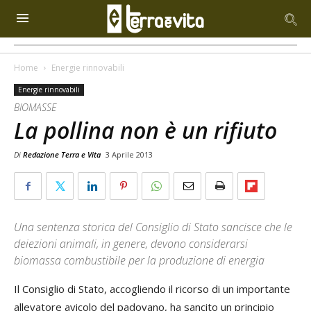
Home
Energie rinnovabili
Energie rinnovabili
BIOMASSE
La pollina non è un rifiuto
Di
Redazione Terra e Vita
3 Aprile 2013
Una sentenza storica del Consiglio di Stato sancisce che le
deiezioni animali, in genere, devono considerarsi
biomassa combustibile per la produzione di energia
Il Consiglio di Stato, accogliendo il ricorso di un importante
allevatore avicolo del padovano, ha sancito un principio