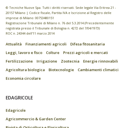
© Tecniche Nuove Spa. Tutti i diritti riservati. Sede legale Via Eritrea 21 -
20157 Milano | Codice fiscale, Partita IVA e Iscrizione al Registro delle
imprese di Milano: 00753480151
Registrazione Tribunale di Milano n. 76 del 5.3.2014 (Precedentemente
registrata presso il Tribunale di Bologna n. 4272 del 7/04/1973)
ROC n. 24344 dell’11 marzo 2014
Attualità
Finanziamenti agricoli
Difesa fitosanitaria
Leggi, lavoro e fisco
Colture
Prezzi agricoli e mercati
Fertilizzazione
Irrigazione
Zootecnia
Energie rinnovabili
Agricoltura biologica
Biotecnologie
Cambiamenti climatici
Economia circolare
EDAGRICOLE
Edagricole
Agricommercio & Garden Center
Rivista di Orticoltura e Floricoltura