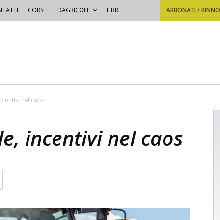
TATTI
CORSI
EDAGRICOLE
LIBRI
ABBONATI / RINN
ncentivi nel caos
e, incentivi nel caos