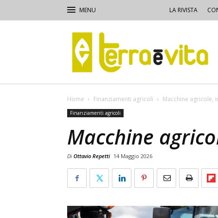
LA RIVISTA
CON
Terra
e
Vita
Home
Finanziamenti agricoli
Macchine agricole, i
Finanziamenti agricoli
Macchine agricol
Di
Ottavio Repetti
14 Maggio 2026