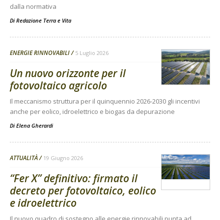
dalla normativa
Di
Redazione Terra e Vita
ENERGIE RINNOVABILI
5 Luglio 2026
Un nuovo orizzonte per il
fotovoltaico agricolo
Il meccanismo struttura per il quinquennio 2026-2030 gli incentivi
anche per eolico, idroelettrico e biogas da depurazione
Di
Elena Gherardi
ATTUALITÀ
19 Giugno 2026
“Fer X” definitivo: firmato il
decreto per fotovoltaico, eolico
e idroelettrico
Il nuovo quadro di sostegno alle energie rinnovabili punta ad