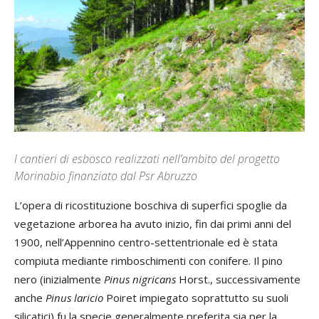
l cantieri di esbosco realizzati nell’ambito del progetto
Morinabio finanziato dal Psr Abruzzo
L’opera di ricostituzione boschiva di superfici spoglie da
vegetazione arborea ha avuto inizio, fin dai primi anni del
1900, nell’Appennino centro-settentrionale ed è stata
compiuta mediante rimboschimenti con conifere. Il pino
nero (inizialmente
Pinus nigricans
Horst., successivamente
anche
Pinus laricio
Poiret impiegato soprattutto su suoli
silicatici) fu la specie generalmente preferita sia per la