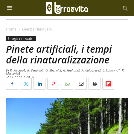
Home
Energie rinnovabili
Energie rinnovabili
Pinete artificiali, i tempi
della rinaturalizzazione
Di R. Picchio1, R. Venanzi1, G. Micheli2, G. Giuliani2, A. Calabrese2, L. Calienno1, R.
Mercurio3
-
29 Gennaio 2016