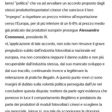
bensì "politica" che va ad avvallare un accordo proposto dagli
stessi produttori/esportatori cinese che sancisce il loro
"impegno" a rispettare un prezzo minimo all'esportazione
verso l'Europa, per di più inferiore di un 6-8% al prezzo medio
già praticato dai produttori europei» prosegue
Alessandro
Cremonesi
, presidente Ifi.
«L'applicazione di tale accordo, non solo non rimuove il grave
pregiudizio subito dall'industria fotovoltaica nazionale ed
europea, ma non considera neppure il danno subito e non più
recuperabile dall'industria stessa, dal suo mancato sviluppo e
dal suo tracollo, continuando invece a legittimare la
reiterazione di pratiche illegali».
A questo punto «non ci sono
margini di dubbio sulla volontà politica perseguita dall'Ue nel
concludere questa disputa: mettere da parte ogni evidenza che
ponesse in luce il comportamento illegittimo e predatorio da
parte dei produttori di moduli fotovoltaici cinesi e scegliere la
via negoziale, iniqua si, ma tale da scongiurare le ritorsioni