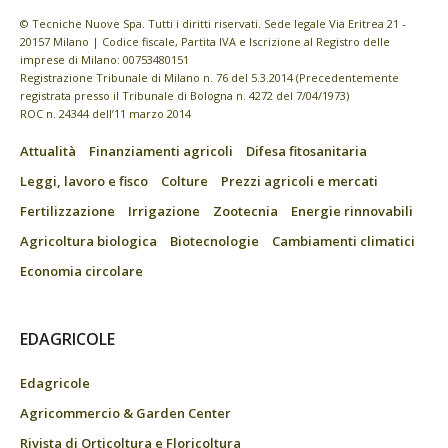
© Tecniche Nuove Spa. Tutti i diritti riservati. Sede legale Via Eritrea 21 -
20157 Milano | Codice fiscale, Partita IVA e Iscrizione al Registro delle
imprese di Milano: 00753480151
Registrazione Tribunale di Milano n. 76 del 5.3.2014 (Precedentemente
registrata presso il Tribunale di Bologna n. 4272 del 7/04/1973)
ROC n. 24344 dell’11 marzo 2014
Attualità
Finanziamenti agricoli
Difesa fitosanitaria
Leggi, lavoro e fisco
Colture
Prezzi agricoli e mercati
Fertilizzazione
Irrigazione
Zootecnia
Energie rinnovabili
Agricoltura biologica
Biotecnologie
Cambiamenti climatici
Economia circolare
EDAGRICOLE
Edagricole
Agricommercio & Garden Center
Rivista di Orticoltura e Floricoltura