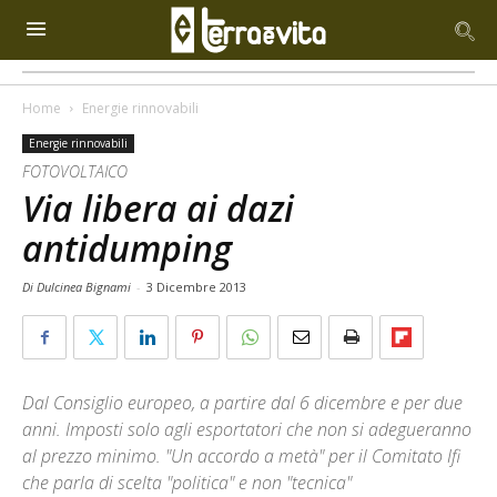
Home
Energie rinnovabili
Energie rinnovabili
FOTOVOLTAICO
Via libera ai dazi
antidumping
Di Dulcinea Bignami
-
3 Dicembre 2013
Dal Consiglio europeo, a partire dal 6 dicembre e per due
anni. Imposti solo agli esportatori che non si adegueranno
al prezzo minimo. "Un accordo a metà" per il Comitato Ifi
che parla di scelta "politica" e non "tecnica"