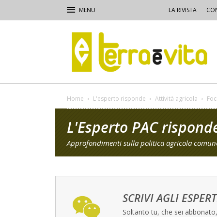
LA RIVISTA
CON
Terra
e
Vita
Home
L'esperto risponde
Attività agricola
Foc
L'Esperto PAC rispond
Approfondimenti sulla politica agricola comune
SCRIVI AGLI ESPERT
Soltanto tu, che sei abbonato, 