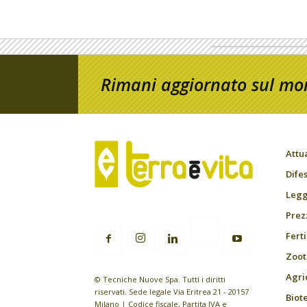
Rimani aggiornato sul mon
Attu
Difes
Leggi
Prez
Fert
Zoot
Agri
© Tecniche Nuove Spa. Tutti i diritti
riservati. Sede legale Via Eritrea 21 - 20157
Biot
Milano | Codice fiscale, Partita IVA e