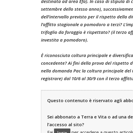
destinata ad area Efa). In caso di stipula di
settembre dello stesso anno), successivamente
dell’intervallo previsto per il rispetto della d
l’affitto stagionale a pomodoro a terzi? L’im
trifoglio da foraggio è rispettato? (il terzo a
investita a pomodoro).
È riconosciuta coltura principale e diversifica
concedente? Ai fini della prova del rispetto d
nella domanda Pac la coltura principale del tr
registrare) dal 10/6 al 30/9 con il terzo affitt
Questo contenuto è riservato agli abbon
Sei abbonato a Terra e Vita o ad una del
l’accesso al sito?
Fai
per accedere a questo articolo e
login