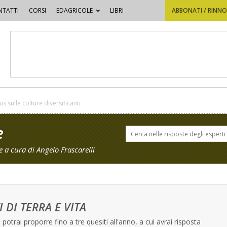
TATTI
CORSI
EDAGRICOLE
LIBRI
ABBONATI / RINN
us sulle colture diversificanti
e
 a cura di Angelo Frascarelli
I DI TERRA E VITA
potrai proporre fino a tre quesiti all'anno, a cui avrai risposta