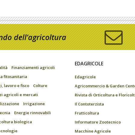
do dell’agricoltura
EDAGRICOLE
alità
Finanziamenti agricoli
a fitosanitaria
Edagricole
, lavoro e fisco
Colture
Agricommercio & Garden Cent
zi agricoli e mercati
Rivista di Orticoltura e Floricol
ilizzazione
Irrigazione
Il Contoterzista
ecnia
Energie rinnovabili
Frutticoltura
coltura biologica
Informatore Zootecnico
ecnologie
Macchine Agricole