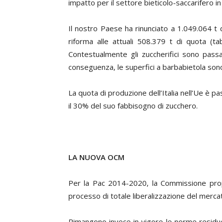
impatto per il settore bieticolo-saccarifero in 
Il nostro Paese ha rinunciato a 1.049.064 t
riforma alle attuali 508.379 t di quota (tab.
Contestualmente gli zuccherifici sono passa
conseguenza, le superfici a barbabietola sono
La quota di produzione dell’Italia nell’Ue è pas
il 30% del suo fabbisogno di zucchero.
LA NUOVA OCM
Per la Pac 2014-2020, la Commissione prop
processo di totale liberalizzazione del mercat
Rimangono invece in vigore le norme residu