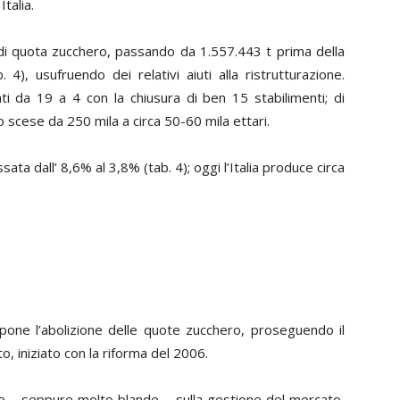
Italia.
 di quota zucchero, passando da 1.557.443 t prima della
 4), usufruendo dei relativi aiuti alla ristrutturazione.
ti da 19 a 4 con la chiusura di ben 15 stabilimenti; di
 scese da 250 mila a circa 50-60 mila ettari.
sata dall’ 8,6% al 3,8% (tab. 4); oggi l’Italia produce circa
one l’abolizione delle quote zucchero, proseguendo il
o, iniziato con la riforma del 2006.
e – seppure molto blande – sulla gestione del mercato,