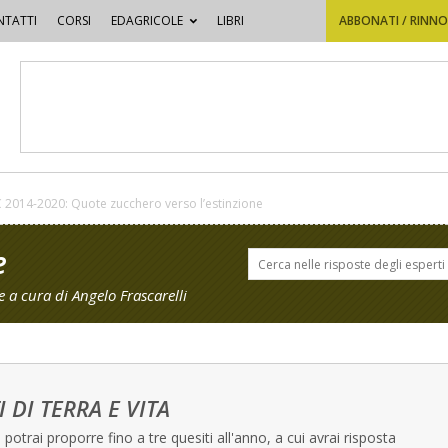
TATTI
CORSI
EDAGRICOLE
LIBRI
ABBONATI / RINN
 2014-2020: Quote zucchero verso l’estinzione
e
 a cura di Angelo Frascarelli
I DI TERRA E VITA
potrai proporre fino a tre quesiti all'anno, a cui avrai risposta