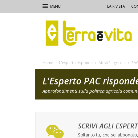
LA RIVISTA
CON
Terra
e
Vita
Home
L'esperto risponde
Attività agricola
PAC
L'Esperto PAC rispond
Approfondimenti sulla politica agricola comune
SCRIVI AGLI ESPERT
Soltanto tu, che sei abbonato, 