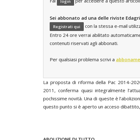
Fai
per accedere a questo articolo e
login
Sei abbonato ad una delle riviste Edagr
con la stessa e-mail utili
Registrati qui
Entro 24 ore verrai abilitato automaticament
contenuti riservati agli abbonati.
Per qualsiasi problema scrivi a
abboname
La proposta di riforma della Pac 2014-202
2011, conferma quasi integralmente l’att
pochissime novità. Una di queste è l’abolizio
questo punto si è aperto un acceso dibattito, p
ABOLIZIONE DI TUTTO