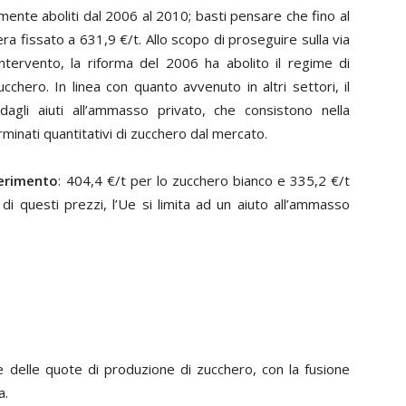
ente aboliti dal 2006 al 2010; basti pensare che fino al
ra fissato a 631,9 €/t. Allo scopo di proseguire sulla via
ntervento, la riforma del 2006 ha abolito il regime di
cchero. In linea con quanto avvenuto in altri settori, il
dagli aiuti all’ammasso privato, che consistono nella
minati quantitativi di zucchero dal mercato.
ferimento
: 404,4 €/t per lo zucchero bianco e 335,2 €/t
 di questi prezzi, l’Ue si limita ad un aiuto all’ammasso
e delle quote di produzione di zucchero, con la fusione
a.