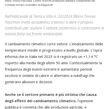
Maria Teresa Pacchioli, Centro ricerche produzioni animali e componente del
Comitato tecnico-scientifico di Edagricole
Nell'editoriale di Terra e Vita n. 32/2024 Maria Teresa
Pacchioli invita accademici e tecnici a dare il proprio
contributo per aiutare il settore zootecnico a contrastare le
notizie false sul fronte ambientale
Il cambiamento climatico corre veloce. L’innalzamento delle
temperature medie è progressivo a livello globale. L’Ispra
informa che in Italia nel 2023 si è registrato un +1,14 °C
rispetto alla media degli ultimi 50 anni. Contestualmente la
frequenza degli eventi estremi è aumentata: periodi
siccitosi e ondate di calore si alternano a nubifragi che
generano alluvioni e dissesti.
Anche se il settore primario è più vittima che causa
degli effetti del cambiamento climatico
, l’opinione
pubblica è convinta che alle produzioni agricole, e