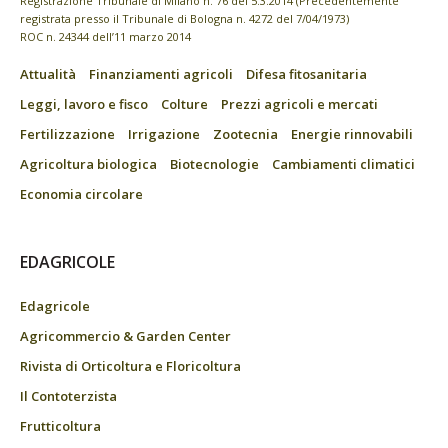
Registrazione Tribunale di Milano n. 76 del 5.3.2014 (Precedentemente
registrata presso il Tribunale di Bologna n. 4272 del 7/04/1973)
ROC n. 24344 dell’11 marzo 2014
Attualità
Finanziamenti agricoli
Difesa fitosanitaria
Leggi, lavoro e fisco
Colture
Prezzi agricoli e mercati
Fertilizzazione
Irrigazione
Zootecnia
Energie rinnovabili
Agricoltura biologica
Biotecnologie
Cambiamenti climatici
Economia circolare
EDAGRICOLE
Edagricole
Agricommercio & Garden Center
Rivista di Orticoltura e Floricoltura
Il Contoterzista
Frutticoltura