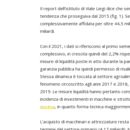
Il report dell’istituto di Viale Liegi dice che 
tendenza che proseguiva dal 2015 (fig. 1). Se i
complessivamente affidata per oltre 44,5 mili
miliardi.
Con il 2021, i dati si riferiscono al primo seme
complessivo, in crescita quindi del 2,2% risp
misure di liquidità poste in atto durante la p
garanzia pubblica ha quindi permesso di risali
Stessa dinamica è toccata al settore agroalime
fenomeno circoscritto agli anni 2017 e 2018,
2019. Le misure liquidità hanno pertanto cons
incidenza di investimenti in macchine e struttu
ascesa
, in quanto forma tecnica maggiormente
L’acquisto di macchinari e attrezzature resta l
termine del settore primario (4,17 miliardi)