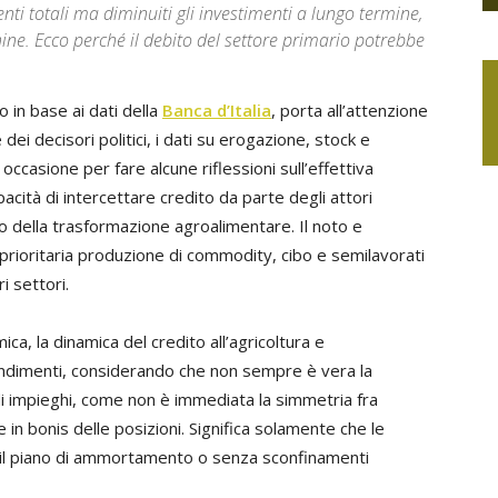
ti totali ma diminuiti gli investimenti a lungo termine,
ine. Ecco perché il debito del settore primario potrebbe
o in base ai dati della
Banca d’Italia
, porta all’attenzione
e dei decisori politici, i dati su erogazione, stock e
 occasione per fare alcune riflessioni sull’effettiva
acità di intercettare credito da parte degli attori
o della trasformazione agroalimentare. Il noto e
 prioritaria produzione di commodity, cibo e semilavorati
i settori.
ca, la dinamica del credito all’agricoltura e
ondimenti, considerando che non sempre è vera la
di impieghi, come non è immediata la simmetria fra
in bonis delle posizioni. Significa solamente che le
con il piano di ammortamento o senza sconfinamenti