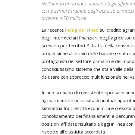
Nell’ultimo anno sono aumentati gli affidamen
come sempre trainati dagli acquisti di macch
arrivare a 70 miliardi
La recente
indagine Ismea
sul credito agrari
degli intermediari finanziari, degli agricoltori 
scenario per territori. Si tratta della consueta
propensione al rischio delle banche e sulla cap
protagonisti del settore primario e del mond
conosciutissimo sistema che sta a valle della
da usare con approccio multifunzionale nei var
In uno scenario di consistente ripresa economi
agroalimentare necessita di puntuali approf
simmetria fra crescita economica e crescita 
consolidamento dei finanziamenti e perdurare 
posizioni affidate risultano a oggi in linea 
rispetto all’elasticità accordata.