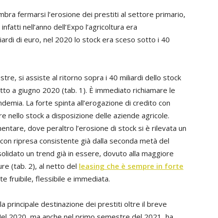
sembra fermarsi l’erosione dei prestiti al settore primario,
nfatti nell’anno dell’Expo l’agricoltura era
ardi di euro, nel 2020 lo stock era sceso sotto i 40
stre, si assiste al ritorno sopra i 40 miliardi dello stock
etto a giugno 2020 (tab. 1). È immediato richiamare le
andemia. La forte spinta all’erogazione di credito con
re nello stock a disposizione delle aziende agricole.
ntare, dove peraltro l’erosione di stock si è rilevata un
 con ripresa consistente già dalla seconda metà del
olidato un trend già in essere, dovuto alla maggiore
re (tab. 2), al netto del
leasing che è sempre in forte
 fruibile, flessibile e immediata.
a principale destinazione dei prestiti oltre il breve
. Nel 2020, ma anche nel primo semestre del 2021, ha