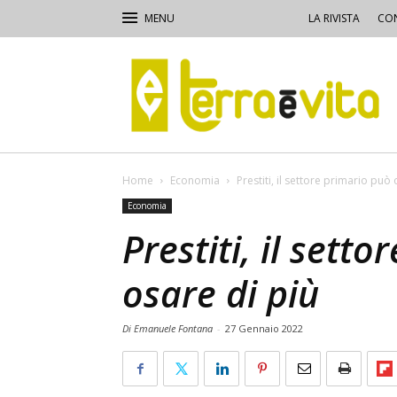
LA RIVISTA
CON
Terra
e
Vita
Home
Economia
Prestiti, il settore primario può
Economia
Prestiti, il sett
osare di più
Di Emanuele Fontana
-
27 Gennaio 2022