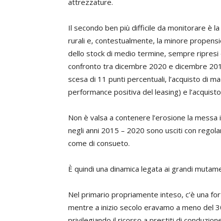
attrezzature.
Il secondo ben più difficile da monitorare è la
rurali e, contestualmente, la minore propension
dello stock di medio termine, sempre ripresi 
confronto tra dicembre 2020 e dicembre 2019 i
scesa di 11 punti percentuali, l’acquisto di m
performance positiva del leasing) e l’acquisto 
Non è valsa a contenere l’erosione la messa i
negli anni 2015 – 2020 sono usciti con regola
come di consueto.
È quindi una dinamica legata ai grandi mutam
Nel primario propriamente inteso, c’è una fort
mentre a inizio secolo eravamo a meno del 30
privilegiando il ricorso a prestiti di conduz