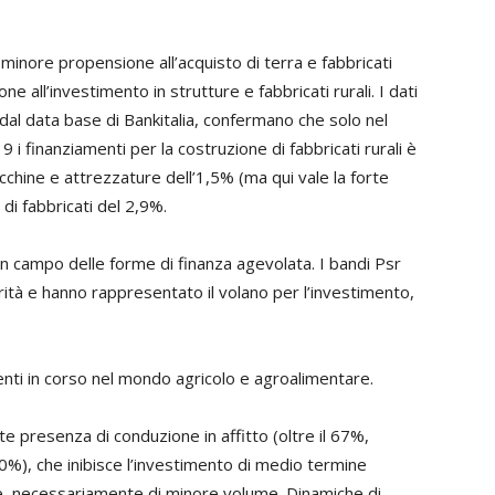
 minore propensione all’acquisto di terra e fabbricati
e all’investimento in strutture e fabbricati rurali. I dati
dal data base di Bankitalia, confermano che solo nel
 finanziamenti per la costruzione di fabbricati rurali è
acchine e attrezzature dell’1,5% (ma qui vale la forte
di fabbricati del 2,9%.
n campo delle forme di finanza agevolata. I bandi Psr
rità e hanno rappresentato il volano per l’investimento,
enti in corso nel mondo agricolo e agroalimentare.
e presenza di conduzione in affitto (oltre il 67%,
%), che inibisce l’investimento di medio termine
ione, necessariamente di minore volume. Dinamiche di