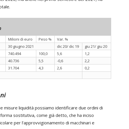
tale.
n
Milioni di euro
Peso %
Var. %
30 giugno 2021
dic 20/ dic 19
giu 21/ giu 20
740.494
100,0
5,6
1,2
40.736
5,5
-0,6
2,2
31.704
4,3
2,6
0,2
ni
e misure liquidità possiamo identificare due ordini di
e forma sostitutiva, come già detto, che ha inciso
icolare per l’approvvigionamento di macchinari e