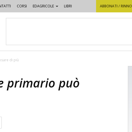
TATTI
CORSI
EDAGRICOLE
LIBRI
ABBONATI / RINN
 osare di più
ore primario può