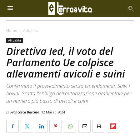
Home
Attualità
Attualità
Direttiva Ied, il voto del
Parlamento Ue colpisce
allevamenti avicoli e suini
Confermato il provvedimento senza emendamenti. Salvi i
bovini. Scatta l'obbligo dell'autorizzazione ambientale per
un numero più basso di avicoli e suini
Di
Francesca Baccino
12 Marzo 2024