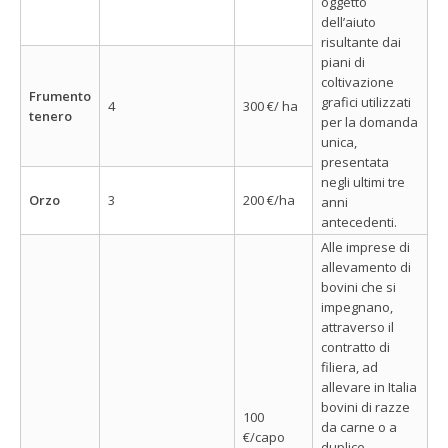
oggetto
dell’aiuto
risultante dai
piani di
coltivazione
Frumento
grafici utilizzati
4
300 €/ ha
tenero
per la domanda
unica,
presentata
negli ultimi tre
Orzo
3
200 €/ha
anni
antecedenti.
Alle imprese di
allevamento di
bovini che si
impegnano,
attraverso il
contratto di
filiera, ad
allevare in Italia
bovini di razze
100
da carne o a
€/capo
duplice