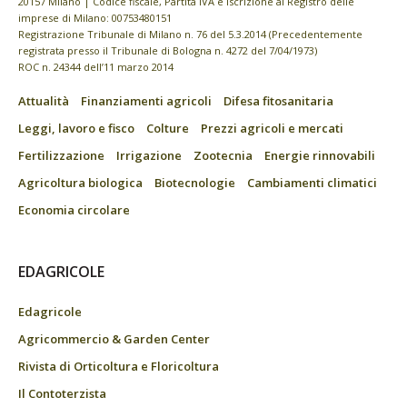
20157 Milano | Codice fiscale, Partita IVA e Iscrizione al Registro delle
imprese di Milano: 00753480151
Registrazione Tribunale di Milano n. 76 del 5.3.2014 (Precedentemente
registrata presso il Tribunale di Bologna n. 4272 del 7/04/1973)
ROC n. 24344 dell’11 marzo 2014
Attualità
Finanziamenti agricoli
Difesa fitosanitaria
Leggi, lavoro e fisco
Colture
Prezzi agricoli e mercati
Fertilizzazione
Irrigazione
Zootecnia
Energie rinnovabili
Agricoltura biologica
Biotecnologie
Cambiamenti climatici
Economia circolare
EDAGRICOLE
Edagricole
Agricommercio & Garden Center
Rivista di Orticoltura e Floricoltura
Il Contoterzista