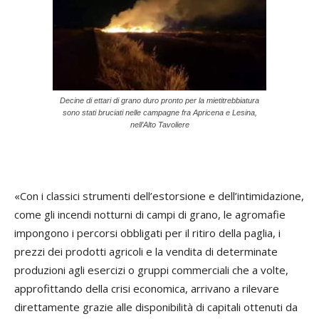
Decine di ettari di grano duro pronto per la mietitrebbiatura
sono stati bruciati nelle campagne fra Apricena e Lesina,
nell’Alto Tavoliere
«Con i classici strumenti dell’estorsione e dell’intimidazione,
come gli incendi notturni di campi di grano, le agromafie
impongono i percorsi obbligati per il ritiro della paglia, i
prezzi dei prodotti agricoli e la vendita di determinate
produzioni agli esercizi o gruppi commerciali che a volte,
approfittando della crisi economica, arrivano a rilevare
direttamente grazie alle disponibilità di capitali ottenuti da