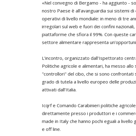
«Nel convegno di Bergamo - ha aggiunto - son
nostro Paese è all’avanguardia sui sistemi di 
operativi di livello mondiale: in meno di tre an
irregolari sul web e fuori dei confini nazional
piattaforme che sfiora il 99%. Con queste carat
settore alimentare rappresenta un’opportunità
L’incontro, organizzato dall'Ispettorato cent
Politiche agricole e alimentari, ha messo all
"controllori" del cibo, che si sono confrontati
grado di tutela a livello europeo delle produz
attivati dall’Italia.
Icqrf e Comando Carabinieri politiche agricole
direttamente presso i produttori e i commercia
made in Italy che hanno pochi eguali a livello g
e off line.