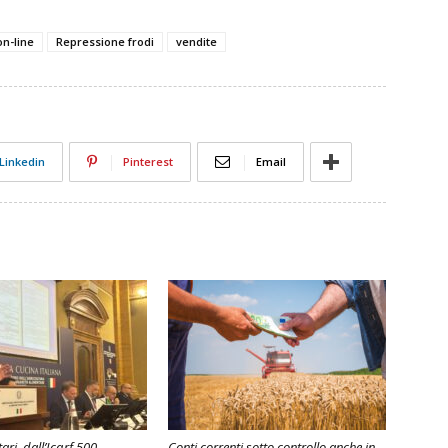
on-line
Repressione frodi
vendite
Linkedin
Pinterest
Email
ari, dall’Icqrf 500
Conti correnti sotto controllo anche in