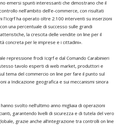
o emersi spunti interessanti che dimostrano che il
controllo nell’ambito dell’e-commerce, con risultati
ni l’Icqrf ha operato oltre 2.100 interventi su inserzioni
i, con una percentuale di successo sulle grandi
teristiche, la crescita delle vendite on line per il
 concreta per le imprese e i cittadini».
rale repressione frodi Icqrf e dal Comando Carabinieri
o stesso tavolo esperti di web market, produttori e
 sul tema del commercio on line per fare il punto sul
ioni a Indicazione geografica e sui meccanismi sinora
 hanno svolto nell’ultimo anno migliaia di operazioni
nti, garantendo livelli di sicurezza e di tutela del vero
lobale, grazie anche all’integrazione tra controlli on line