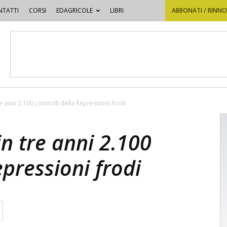
TATTI
CORSI
EDAGRICOLE
LIBRI
ABBONATI / RINN
re anni 2.100 controlli della Repressioni frodi
in tre anni 2.100
epressioni frodi