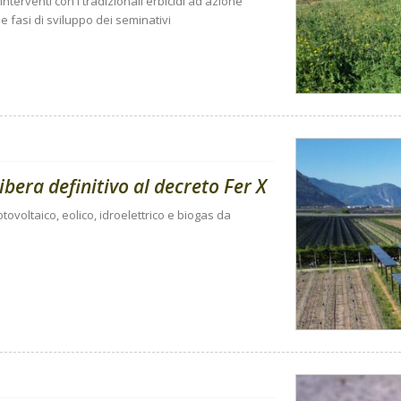
nterventi con i tradizionali erbicidi ad azione
 fasi di sviluppo dei seminativi
libera definitivo al decreto Fer X
tovoltaico, eolico, idroelettrico e biogas da