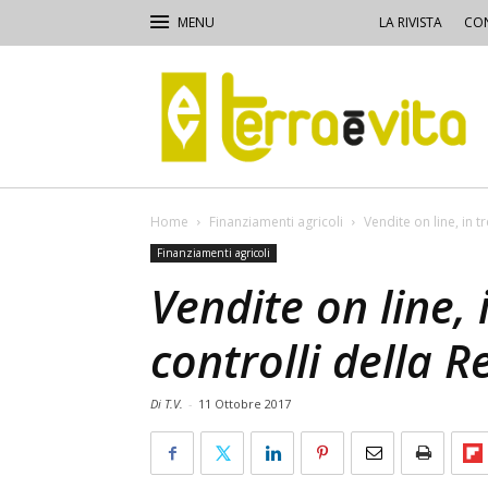
LA RIVISTA
CON
Terra
e
Vita
Home
Finanziamenti agricoli
Vendite on line, in t
Finanziamenti agricoli
Vendite on line, 
controlli della R
Di T.V.
-
11 Ottobre 2017