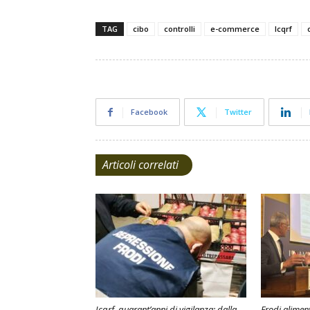
TAG
cibo
controlli
e-commerce
Icqrf
Facebook
Twitter
Articoli correlati
Icqrf, quarant’anni di vigilanza: dalla
Frodi aliment