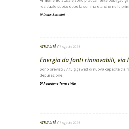
Al momento attuale sono praticamente obbligati gli i
residuale subito dopo la semina e anche nelle prime
Di
Denis Bartolini
ATTUALITÀ
7 Agosto 2026
Energia da fonti rinnovabili, via 
Sono previsti 37,15 gigawatt di nuova capacità tra fo
depurazione
Di
Redazione Terra e Vita
ATTUALITÀ
7 Agosto 2026