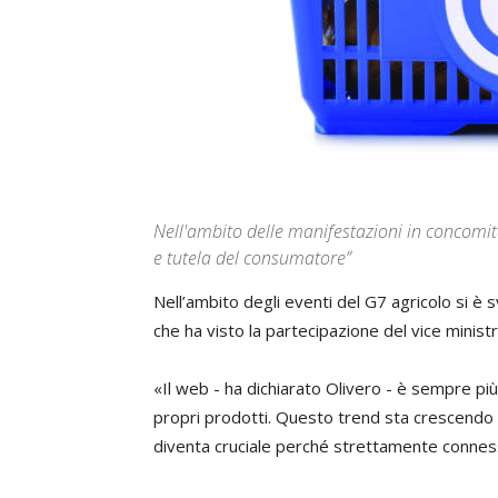
Nell'ambito delle manifestazioni in concomit
e tutela del consumatore”
Nell’ambito degli eventi del G7 agricolo si è
che ha visto la partecipazione del vice minist
«Il web - ha dichiarato Olivero - è sempre pi
propri prodotti. Questo trend sta crescendo a
diventa cruciale perché strettamente conness