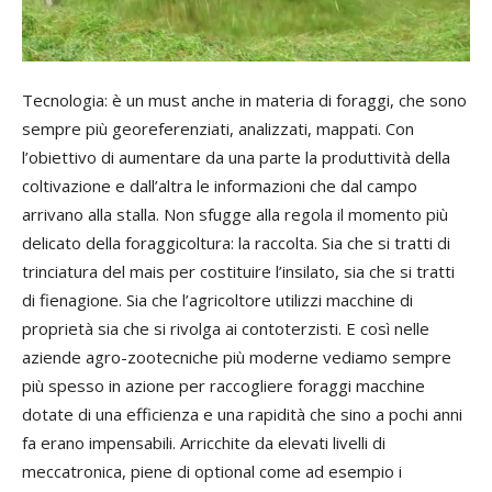
Pa
Tecnologia: è un must anche in materia di foraggi, che sono
te
sempre più georeferenziati, analizzati, mappati. Con
pre
l’obiettivo di aumentare da una parte la produttività della
ult
coltivazione e dall’altra le informazioni che dal campo
el
arrivano alla stalla. Non sfugge alla regola il momento più
dis
delicato della foraggicoltura: la raccolta. Sia che si tratti di
l’a
trinciatura del mais per costituire l’insilato, sia che si tratti
del
di fienagione. Sia che l’agricoltore utilizzi macchine di
sof
proprietà sia che si rivolga ai contoterzisti. E così nelle
l’o
aziende agro-zootecniche più moderne vediamo sempre
ri
più spesso in azione per raccogliere foraggi macchine
du
dotate di una efficienza e una rapidità che sino a pochi anni
qu
fa erano impensabili. Arricchite da elevati livelli di
su
meccatronica, piene di optional come ad esempio i