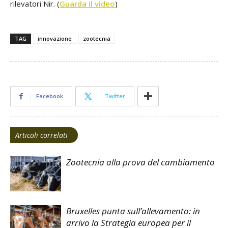
zo
rilevatori Nir. (
Guarda il video
)
car
pos
TAG
innovazione
zootecnia
pa
ch
con
sug
vi
Facebook
Twitter
Articoli correlati
Zootecnia alla prova del cambiamento
Bruxelles punta sull’allevamento: in
arrivo la Strategia europea per il