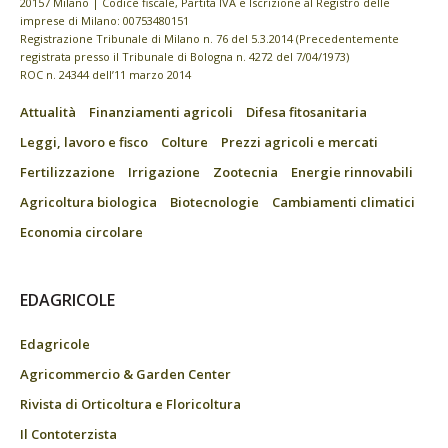
20157 Milano | Codice fiscale, Partita IVA e Iscrizione al Registro delle
imprese di Milano: 00753480151
Registrazione Tribunale di Milano n. 76 del 5.3.2014 (Precedentemente
registrata presso il Tribunale di Bologna n. 4272 del 7/04/1973)
ROC n. 24344 dell’11 marzo 2014
Attualità
Finanziamenti agricoli
Difesa fitosanitaria
Leggi, lavoro e fisco
Colture
Prezzi agricoli e mercati
Fertilizzazione
Irrigazione
Zootecnia
Energie rinnovabili
Agricoltura biologica
Biotecnologie
Cambiamenti climatici
Economia circolare
EDAGRICOLE
Edagricole
Agricommercio & Garden Center
Rivista di Orticoltura e Floricoltura
Il Contoterzista