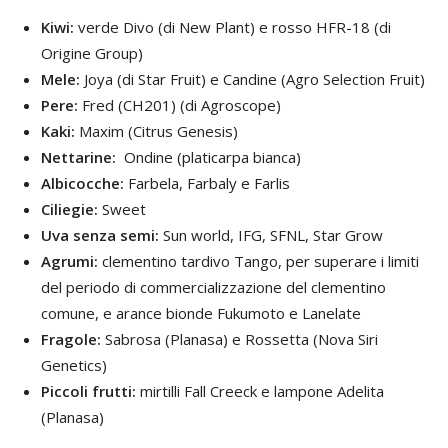
Kiwi:
verde Divo (di New Plant) e rosso HFR-18 (di
Origine Group)
Mele:
Joya (di Star Fruit) e Candine (Agro Selection Fruit)
Pere:
Fred (CH201) (di Agroscope)
Kaki:
Maxim (Citrus Genesis)
Nettarine:
Ondine (platicarpa bianca)
Albicocche:
Farbela, Farbaly e Farlis
Ciliegie:
Sweet
Uva senza semi:
Sun world, IFG, SFNL, Star Grow
Agrumi:
clementino tardivo Tango, per superare i limiti
del periodo di commercializzazione del clementino
comune, e arance bionde Fukumoto e Lanelate
Fragole:
Sabrosa (Planasa) e Rossetta (Nova Siri
Genetics)
Piccoli frutti:
mirtilli Fall Creeck e lampone Adelita
(Planasa)