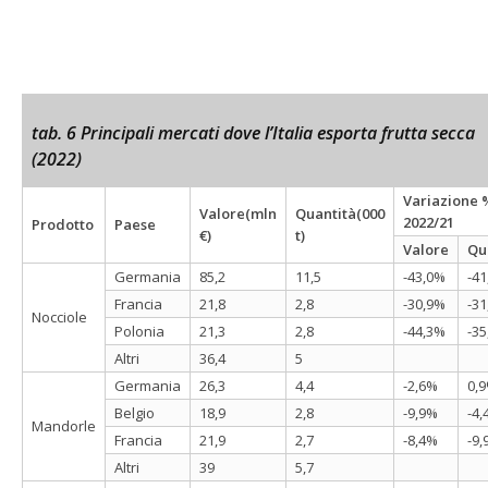
tab. 6 Principali mercati dove l’Italia esporta frutta secca
(2022)
Variazione 
Valore(mln
Quantità(000
2022/21
Prodotto
Paese
€)
t)
Valore
Qu
Germania
85,2
11,5
-43,0%
-4
Francia
21,8
2,8
-30,9%
-3
Nocciole
Polonia
21,3
2,8
-44,3%
-3
Altri
36,4
5
Germania
26,3
4,4
-2,6%
0,
Belgio
18,9
2,8
-9,9%
-4
Mandorle
Francia
21,9
2,7
-8,4%
-9
Altri
39
5,7