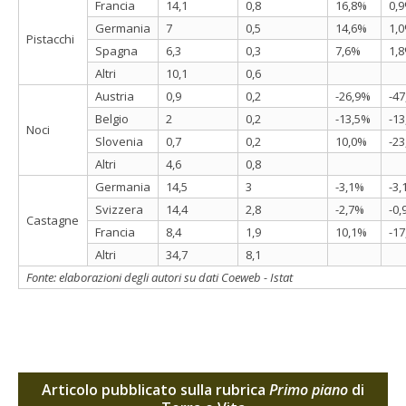
Francia
14,1
0,8
16,8%
0,
Germania
7
0,5
14,6%
1,
Pistacchi
Spagna
6,3
0,3
7,6%
1,
Altri
10,1
0,6
Austria
0,9
0,2
-26,9%
-4
Belgio
2
0,2
-13,5%
-1
Noci
Slovenia
0,7
0,2
10,0%
-2
Altri
4,6
0,8
Germania
14,5
3
-3,1%
-3
Svizzera
14,4
2,8
-2,7%
-0
Castagne
Francia
8,4
1,9
10,1%
-1
Altri
34,7
8,1
Fonte: elaborazioni degli autori su dati Coeweb - Istat
Articolo pubblicato sulla rubrica
Primo piano
di