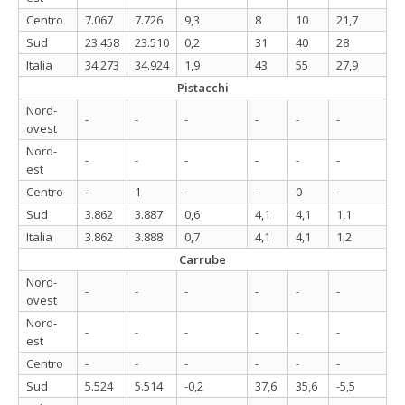
Centro
7.067
7.726
9,3
8
10
21,7
Sud
23.458
23.510
0,2
31
40
28
Italia
34.273
34.924
1,9
43
55
27,9
Pistacchi
Nord-
-
-
-
-
-
-
ovest
Nord-
-
-
-
-
-
-
est
Centro
-
1
-
-
0
-
Sud
3.862
3.887
0,6
4,1
4,1
1,1
Italia
3.862
3.888
0,7
4,1
4,1
1,2
Carrube
Nord-
-
-
-
-
-
-
ovest
Nord-
-
-
-
-
-
-
est
Centro
-
-
-
-
-
-
Sud
5.524
5.514
-0,2
37,6
35,6
-5,5