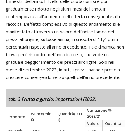
trimestri dell’anno. Il livello delle quotazioni si è poi
gradualmente ridotto negli ultimi mesi dell’anno, in
contemporanea all’aumento dell’offerta conseguente alla
raccolta. L’effetto complessivo di questo andamento si è
manifestato attraverso un valore dell’indice Ismea dei
prezzi all’origine, su base annua, in crescita di 11,4 punti
percentuali rispetto all’anno precedente. Tale dinamica non
trova però riscontro nell’anno in corso, che vede un
graduale peggioramento dei prezzi all’origine. Solo nel
mese di settembre 2023, infatti, i prezzi hanno ripreso a
crescere convergendo verso quelli dell’anno precedente.
tab. 3 Frutta a guscio: importazioni (2022)
Variazione %
Valore(mln
Quantità(000
2022/21
Prodotto
€)
t)
Valore
Quantità
Nocciole
354,6
74,6
-0,8%
11,5%