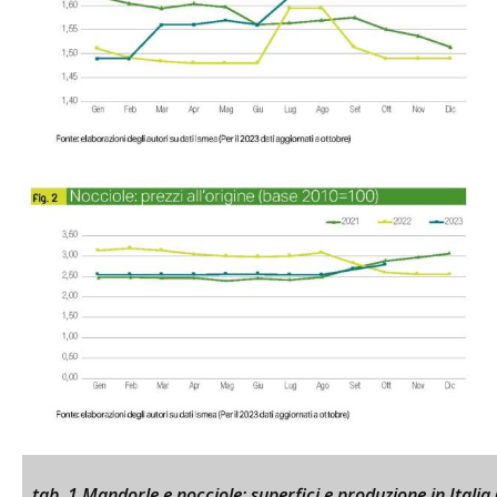
tab. 1 Mandorle e nocciole: superfici e produzione in Italia 