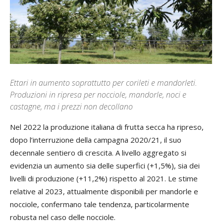
Ettari in aumento soprattutto per corileti e mandorleti.
Produzioni in ripresa per nocciole, mandorle, noci e
castagne, ma i prezzi non decollano
Nel 2022 la produzione italiana di frutta secca ha ripreso,
dopo l’interruzione della campagna 2020/21, il suo
decennale sentiero di crescita. A livello aggregato si
evidenzia un aumento sia delle superfici (+1,5%), sia dei
livelli di produzione (+11,2%) rispetto al 2021. Le stime
relative al 2023, attualmente disponibili per mandorle e
nocciole, confermano tale tendenza, particolarmente
robusta nel caso delle nocciole.