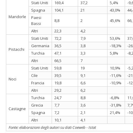
Stati Uniti
169,4
37,2
5,4%
-9
Spagna
104,1
21
43,0%
44
Mandorle
Paesi
8,8
2
45,6%
66
Bassi
Altri
22,3
4,2
Stati Uniti
72,2
7,9
53,6%
37
Germania
36,5
3,8
-18,3%
-2
Pistacchi
Turchia
47,1
3,3
5,8%
-8
Altri
66,5
7
Stati Uniti
59,8
19
10,9%
-5
Cile
39,5
9,1
-11,6%
-2
Noci
Francia
19,8
6,6
-10,9%
-1
Altri
29,2
6,2
Turchia
24,7
8,8
-6,8%
11
Grecia
7,7
3,6
-31,8%
7,
Castagne
Spagna
7,2
2,1
21,4%
-1
Altri
10,1
4,1
Fonte: elaborazioni degli autori su dati Coeweb - Istat