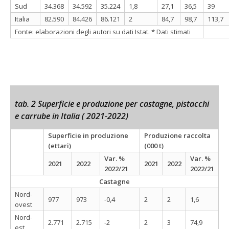
Sud
34.368
34.592
35.224
1,8
27,1
36,5
39
Italia
82.590
84.426
86.121
2
84,7
98,7
113,7
Fonte: elaborazioni degli autori su dati Istat. * Dati stimati
tab. 2 Superficie e produzione per castagne, pistacchi
e carrube in Italia ( 2021-2022)
Superficie in produzione
Produzione raccolta
(ettari)
(000 t)
Var. %
Var. %
2021
2022
2021
2022
2022/21
2022/21
Castagne
Nord-
977
973
-0,4
2
2
1,6
ovest
Nord-
2.771
2.715
-2
2
3
74,9
est