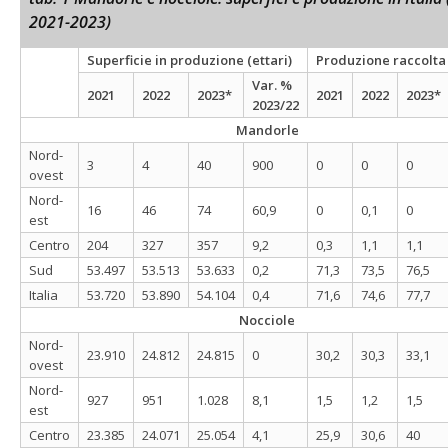
2021-2023)
Superficie in produzione (ettari)
Produzione raccolta 
Var. %
2021
2022
2023*
2021
2022
2023*
2023/22
Mandorle
Nord-
3
4
40
900
0
0
0
ovest
Nord-
16
46
74
60,9
0
0,1
0
est
Centro
204
327
357
9,2
0,3
1,1
1,1
Sud
53.497
53.513
53.633
0,2
71,3
73,5
76,5
Italia
53.720
53.890
54.104
0,4
71,6
74,6
77,7
Nocciole
Nord-
23.910
24.812
24.815
0
30,2
30,3
33,1
ovest
Nord-
927
951
1.028
8,1
1,5
1,2
1,5
est
Centro
23.385
24.071
25.054
4,1
25,9
30,6
40