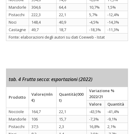
Mandorle
304,6
64,4
10,7%
1,5%
Pistacchi
222,3
22,1
5,7%
-12,4%
Noci
148,4
40,9
-4,5%
-14,3%
Castagne
49,7
18,7
-18,3%
-11,3%
Fonte: elaborazioni degli autori su dati Coeweb - Istat
tab. 4 Frutta secca: esportazioni (2022)
Variazione %
Valore(mln
Quantità(000
2022/21
Prodotto
€)
t)
Valore
Quantità
Nocciole
164,7
22,1
-43,5%
-41,4%
Mandorle
106
15,7
-7,3%
-9,1%
Pistacchi
37,5
2,3
16,8%
2,1%
Noci
8,2
1,4
-3,5%
-7,7%