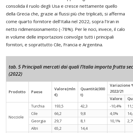
consolida il ruolo degli Usa e cresce nettamente quello
della Grecia che, grazie ai flussi più che triplicati, si afferma
come quarto fornitore dell’Italia nel 2022, sopra l’Iran in
netto ridimensionamento (-78%). Per le noci, invece, il calo
in volume delle importazioni coinvolge tutti i principali
fornitori, e soprattutto Cile, Francia e Argentina.
tab. 5 Principali mercati dai quali l’Italia importa frutta se
(2022)
Variazione 
Valore(mln
Quantità(000
2022/21
Prodotto
Paese
€)
t)
Valore
Qu
Turchia
193,5
42,3
-10,4%
11
Cile
66,2
9,8
4,0%
14
Nocciole
Georgia
29,7
8,1
10,1%
2,
Altri
65,2
14,4