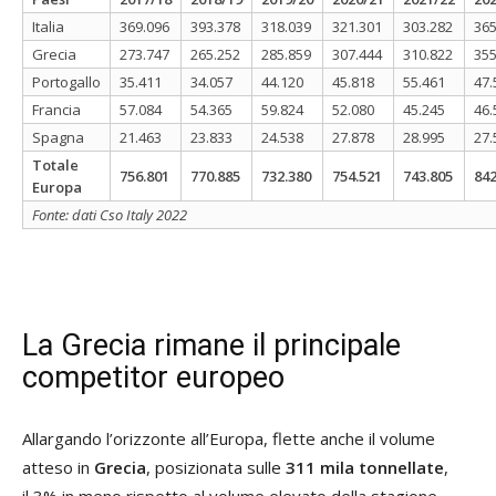
Italia
369.096
393.378
318.039
321.301
303.282
365
Grecia
273.747
265.252
285.859
307.444
310.822
355
Portogallo
35.411
34.057
44.120
45.818
55.461
47.
Francia
57.084
54.365
59.824
52.080
45.245
46.
Spagna
21.463
23.833
24.538
27.878
28.995
27.
Totale
756.801
770.885
732.380
754.521
743.805
842
Europa
Fonte: dati Cso Italy 2022
La Grecia rimane il principale
competitor europeo
Allargando l’orizzonte all’Europa, flette anche il volume
atteso in
Grecia
, posizionata sulle
311 mila tonnellate
,