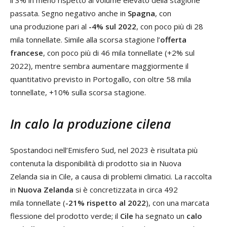
il 3% in meno rispetto al volume elevato della stagione
passata. Segno negativo anche in
Spagna
, con
una produzione pari al
-4% sul 2022
, con poco più di 28
mila tonnellate. Simile alla scorsa stagione l’
offerta
francese
, con poco più di 46 mila tonnellate (+2% sul
2022), mentre sembra aumentare maggiormente il
quantitativo previsto in Portogallo, con oltre 58 mila
tonnellate, +10% sulla scorsa stagione.
In calo la produzione cilena
Spostandoci nell’Emisfero Sud, nel 2023 è risultata più
contenuta la disponibilità di prodotto sia in Nuova
Zelanda sia in Cile, a causa di problemi climatici. La raccolta
in
Nuova Zelanda
si è concretizzata in circa 492
mila tonnellate (
-21% rispetto al 2022
), con una marcata
flessione del prodotto verde; il
Cile
ha segnato un
calo