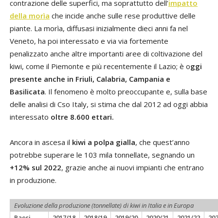
contrazione delle superfici, ma soprattutto dell’
impatto
della morìa
che incide anche sulle rese produttive delle
piante. La morìa, diffusasi inizialmente dieci anni fa nel
Veneto, ha poi interessato e via via fortemente
penalizzato anche altre importanti aree di coltivazione del
kiwi, come il Piemonte e più recentemente il Lazio; è o
ggi
presente anche in Friuli, Calabria, Campania e
Basilicata
. Il fenomeno è molto preoccupante e, sulla base
delle analisi di Cso Italy, si stima che dal 2012 ad oggi abbia
interessato
oltre 8.600 ettari.
Ancora in ascesa il
kiwi a polpa gialla
, che quest’anno
potrebbe superare le 103 mila tonnellate, segnando un
+12% sul 2022
, grazie anche ai nuovi impianti che entrano
in produzione.
Evoluzione della produzione (tonnellate) di kiwi in Italia e in Europa
Paesi
2017/18
2018/19
2019/20
2020/21
2021/22
20