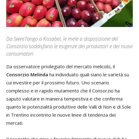
Da SweeTango a Kissabel, le mele a disposizione del
Consorzio soddisfano le esigenze dei produttori e dei nuovi
consumatori
Da osservatore privilegiato del mercato melicolo, il
Consorzio Melinda
ha individuato quali siano le varietà su
cui investire per il prossimo futuro. Uno scenario
complesso e in rapido mutamento che il Consorzio ha
saputo valutare in maniera tempestiva e che conferma
quanto le potenzialità produttive delle Valli di Non e di Sole
in Trentino incontrino le nuove linee di tendenza dei
mercati.
Il progetto che mira a favorire l’impianto di nuove club ha