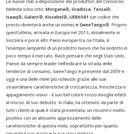
Le nuove club a disposizione dei produttori del Consorzio
Melinda sono otto:
Morgana®,
Gradisca
,
Tessa®,
Isaaq®, Galant®, Kissabel®, UEB6581
(un codice che
presto diventerà anche un nome)
e SweeTango®
. Proprio
quest’ultima, arrivata in Europa nel 2013, inizialmente in
Svizzera e poi in altri Paesi europei tra cui l’Italia, è
l’esempio lampante di un prodotto nuovo che ha sedotto in
poco tempo il mercato. Basti pensare che negli Stati Uniti,
Paese da sempre leader nell’indicare la strada delle
tendenze di consumo, SweeTango è presente dal 2009 e
oggi è una delle mele più richieste grazie alle sue
straordinarie caratteristiche di croccantezza, freschezza e
appagamento visivo - il suo bel colore rosso invoglia infatti
al morso. Al suo debutto in Italia, ha ottenuto da parte di
tutti i clienti ai quali è stata presentata, un riscontro molto
positivo con un altissimo apprezzamento delle
caratteristiche di questa mela, soprattutto per quanto
riguarda il suo gusto e la sua croccantezza.