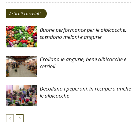
Articoli correlati
Buone performance per le albicocche,
scendono meloni e angurie
Crollano le angurie, bene albicocche e
cetrioli
Decollano i peperoni, in recupero anche
le albicocche