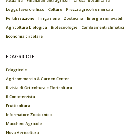
Attualità
Finanziamenti agricoli
Difesa fitosanitaria
Leggi, lavoro e fisco
Colture
Prezzi agricoli e mercati
Fertilizzazione
Irrigazione
Zootecnia
Energie rinnovabili
Agricoltura biologica
Biotecnologie
Cambiamenti climatici
Economia circolare
EDAGRICOLE
Edagricole
Agricommercio & Garden Center
Rivista di Orticoltura e Floricoltura
Il Contoterzista
Frutticoltura
Informatore Zootecnico
Macchine Agricole
Nova Agricoltura