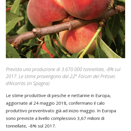
Prevista una produzione di 3.670.000 tonnellate, -8% sul
2017. Le stime provengono dal 22° Fòrum del Préssec
d’Alcarràs (in Spagna)
Le stime produttive di pesche e nettarine in Europa,
aggiornate al 24 maggio 2018, confermano il calo
produttivo preventivato già ad inizio maggio. In Europa
sono previste a livello complessivo 3,67 milioni di
tonnellate, -8% sul 2017.