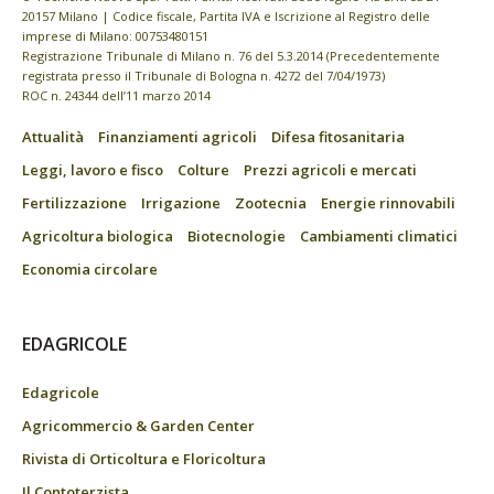
20157 Milano | Codice fiscale, Partita IVA e Iscrizione al Registro delle
imprese di Milano: 00753480151
Registrazione Tribunale di Milano n. 76 del 5.3.2014 (Precedentemente
registrata presso il Tribunale di Bologna n. 4272 del 7/04/1973)
ROC n. 24344 dell’11 marzo 2014
Attualità
Finanziamenti agricoli
Difesa fitosanitaria
Leggi, lavoro e fisco
Colture
Prezzi agricoli e mercati
Fertilizzazione
Irrigazione
Zootecnia
Energie rinnovabili
Agricoltura biologica
Biotecnologie
Cambiamenti climatici
Economia circolare
EDAGRICOLE
Edagricole
Agricommercio & Garden Center
Rivista di Orticoltura e Floricoltura
Il Contoterzista