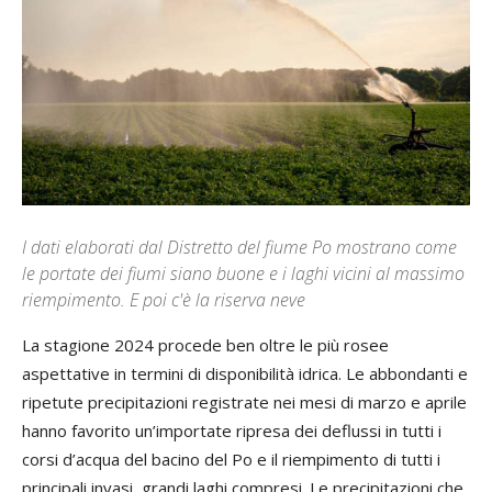
I dati elaborati dal Distretto del fiume Po mostrano come
le portate dei fiumi siano buone e i laghi vicini al massimo
riempimento. E poi c'è la riserva neve
La stagione 2024 procede ben oltre le più rosee
aspettative in termini di disponibilità idrica. Le abbondanti e
ripetute precipitazioni registrate nei mesi di marzo e aprile
hanno favorito un’importate ripresa dei deflussi in tutti i
corsi d’acqua del bacino del Po e il riempimento di tutti i
principali invasi, grandi laghi compresi. Le precipitazioni che