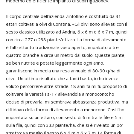
moderno ed efficiente impianto di subirrigazione».
Il corpo centrale dell’azienda Zinfollino è costituito da 31
ettari coltivati a olivi di Coratina. «Gli olivi sono allevati con il
sesto classico utilizzato ad Andria, 6 x 6 m o 6 x 7 m, quindi
con circa 277 o 238 piante/ettaro. La forma di allevamento
è l’altrettanto tradizionale vaso aperto, impalcato a tre-
quattro branche a circa un metro dal suolo. Queste piante,
se ben nutrite e potate leggermente ogni anno,
garantiscono in media una resa annuale di 80-90 q/ha di
olive. Un ottimo risultato che a tanti basta, io ho invece
voluto percorrere altre strade. 18 anni fa mi fu proposto di
coltivare la varietà Fs-17 allevandola a monocono: ho
deciso di provarla, mi sembrava abbastanza produttiva, ma
diffidavo della forma di allevamento a monocono. Così l’ho
impiantata su un ettaro, con sesto di 6 m tra le file e 5 m
sulla fila, quindi con 333 piante/ha, che si è rivelato un po’
stretto: va meglio il sesto 6 x 6 m o 6 x 7 m. La forma di