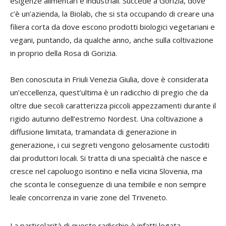
esigenze alimentari e industriali. Succede a Gorizia, dove
c’è un’azienda, la Biolab, che si sta occupando di creare una
filiera corta da dove escono prodotti biologici vegetariani e
vegani, puntando, da qualche anno, anche sulla coltivazione
in proprio della Rosa di Gorizia.
Ben conosciuta in Friuli Venezia Giulia, dove è considerata
un’eccellenza, quest’ultima è un radicchio di pregio che da
oltre due secoli caratterizza piccoli appezzamenti durante il
rigido autunno dell’estremo Nordest. Una coltivazione a
diffusione limitata, tramandata di generazione in
generazione, i cui segreti vengono gelosamente custoditi
dai produttori locali. Si tratta di una specialità che nasce e
cresce nel capoluogo isontino e nella vicina Slovenia, ma
che sconta le conseguenze di una temibile e non sempre
leale concorrenza in varie zone del Triveneto.
La particolarità di questo radicchio è infatti legata