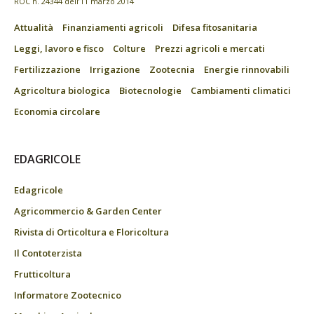
ROC n. 24344 dell’11 marzo 2014
Attualità
Finanziamenti agricoli
Difesa fitosanitaria
Leggi, lavoro e fisco
Colture
Prezzi agricoli e mercati
Fertilizzazione
Irrigazione
Zootecnia
Energie rinnovabili
Agricoltura biologica
Biotecnologie
Cambiamenti climatici
Economia circolare
EDAGRICOLE
Edagricole
Agricommercio & Garden Center
Rivista di Orticoltura e Floricoltura
Il Contoterzista
Frutticoltura
Informatore Zootecnico