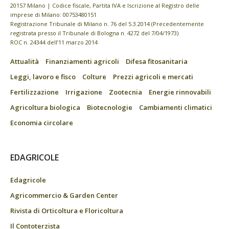
20157 Milano | Codice fiscale, Partita IVA e Iscrizione al Registro delle
imprese di Milano: 00753480151
Registrazione Tribunale di Milano n. 76 del 5.3.2014 (Precedentemente
registrata presso il Tribunale di Bologna n. 4272 del 7/04/1973)
ROC n. 24344 dell’11 marzo 2014
Attualità
Finanziamenti agricoli
Difesa fitosanitaria
Leggi, lavoro e fisco
Colture
Prezzi agricoli e mercati
Fertilizzazione
Irrigazione
Zootecnia
Energie rinnovabili
Agricoltura biologica
Biotecnologie
Cambiamenti climatici
Economia circolare
EDAGRICOLE
Edagricole
Agricommercio & Garden Center
Rivista di Orticoltura e Floricoltura
Il Contoterzista