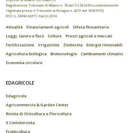
Registrazione Tribunale di Milano n. 76 del 5.3.2014 (Precedentemente
registrata presso il Tribunale di Bologna n. 4272 del 7/04/1973)
ROC n. 24344 dell’11 marzo 2014
Attualità
Finanziamenti agricoli
Difesa fitosanitaria
Leggi, lavoro e fisco
Colture
Prezzi agricoli e mercati
Fertilizzazione
Irrigazione
Zootecnia
Energie rinnovabili
Agricoltura biologica
Biotecnologie
Cambiamenti climatici
Economia circolare
EDAGRICOLE
Edagricole
Agricommercio & Garden Center
Rivista di Orticoltura e Floricoltura
Il Contoterzista
Frutticoltura