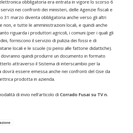
lettronica obbligatoria era entrata in vigore lo scorso 6
servizi nei confronti dei ministeri, delle Agenzie fiscali e
mo 31 marzo diventa obbligatoria anche verso gli altri
e non, e tutte le amministrazioni locali, e quindi anche
to riguarda i produttori agricoli, i comuni (per i quali gli
i, forniscono il servizio di pulizia dei fossi e di
rie locali e le scuole (si pensi alle fattorie didattiche).
oli, dovranno quindi produrre un documento in formato
erlo attraverso il Sistema di interscambio per la
ica dovrà essere emessa anche nei confronti del Gse da
lettrica prodotta in azienda.
dalità di invio nell'articolo di
Corrado Fusai su TV n.
azione