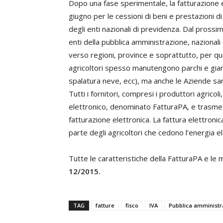
Dopo una fase sperimentale, la fatturazione e
giugno per le cessioni di beni e prestazioni di 
degli enti nazionali di previdenza. Dal prossi
enti della pubblica amministrazione, nazionali 
verso regioni, province e soprattutto, per quan
agricoltori spesso manutengono parchi e giardin
spalatura neve, ecc), ma anche le Aziende sanita
Tutti i fornitori, compresi i produttori agric
elettronico, denominato FatturaPA, e trasmett
fatturazione elettronica. La fattura elettron
parte degli agricoltori che cedono l’energia e
Tutte le caratteristiche della FatturaPA e le mo
12/2015.
TAG
fatture
fisco
IVA
Pubblica amministr