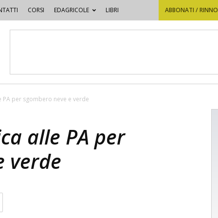
TATTI
CORSI
EDAGRICOLE
LIBRI
ABBONATI / RINN
lle PA per sgombero neve e verde
ica alle PA per
e verde