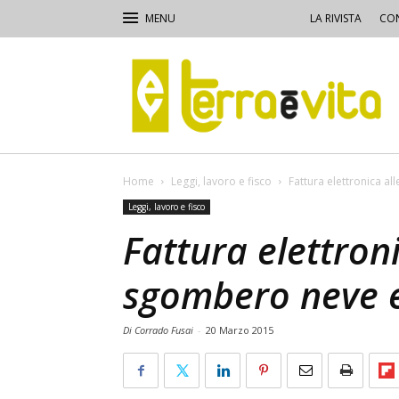
LA RIVISTA
CON
Terra
e
Vita
Home
Leggi, lavoro e fisco
Fattura elettronica a
Leggi, lavoro e fisco
Fattura elettron
sgombero neve 
Di Corrado Fusai
-
20 Marzo 2015