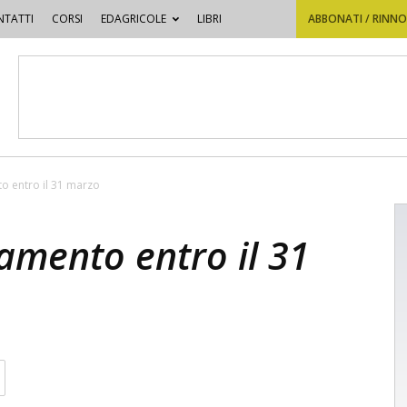
TATTI
CORSI
EDAGRICOLE
LIBRI
ABBONATI / RINN
o entro il 31 marzo
amento entro il 31