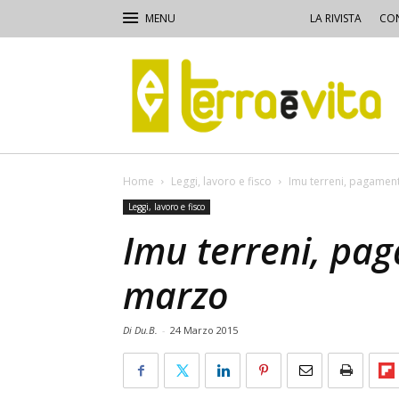
LA RIVISTA
CON
Terra
e
Vita
Home
Leggi, lavoro e fisco
Imu terreni, pagament
Leggi, lavoro e fisco
Imu terreni, pag
marzo
Di Du.B.
-
24 Marzo 2015