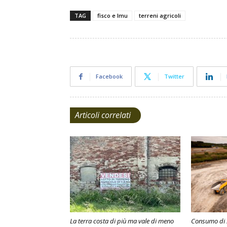
TAG
fisco e Imu
terreni agricoli
Facebook
Twitter
Articoli correlati
La terra costa di più ma vale di meno
Consumo di s