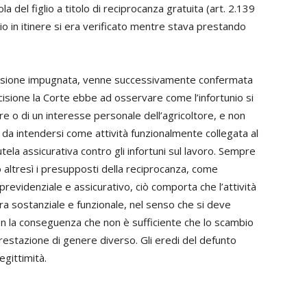
 del figlio a titolo di reciprocanza gratuita (art. 2.139
io in itinere si era verificato mentre stava prestando
decisione impugnata, venne successivamente confermata
cisione la Corte ebbe ad osservare come l’infortunio si
e o di un interesse personale dell’agricoltore, e non
a, da intendersi come attività funzionalmente collegata al
utela assicurativa contro gli infortuni sul lavoro. Sempre
 altresì i presupposti della reciprocanza, come
to previdenziale e assicurativo, ciò comporta che l’attività
era sostanziale e funzionale, nel senso che si deve
con la conseguenza che non è sufficiente che lo scambio
restazione di genere diverso. Gli eredi del defunto
gittimità.