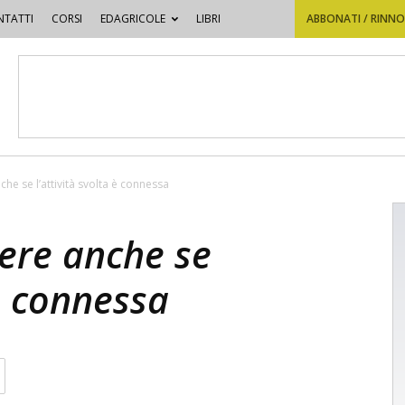
TATTI
CORSI
EDAGRICOLE
LIBRI
ABBONATI / RINN
nche se l’attività svolta è connessa
nere anche se
 è connessa