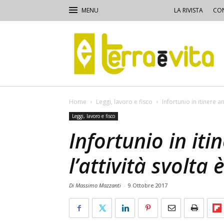
LA RIVISTA
CON
Terra
e
Vita
Home
Leggi, lavoro e fisco
Infortunio in itinere a
Leggi, lavoro e fisco
Infortunio in iti
l’attività svolta
Di Massimo Mazzanti
-
9 Ottobre 2017