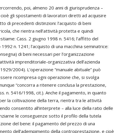
ercorrendo, poi, almeno 20 anni di giurisprudenza –
 cioè gli spostamenti di lavoratori diretti ad acquisire
o di precedenti distinzioni: l’acquisto di beni
ola, che rientra nell’attività protetta e quindi
bestiame: Cass. 2 giugno 1998 n. 5416; l’affitto del
o 1992 n. 1241; l’acquisto di una macchina seminatrice:
 consegna) di beni necessari per l’organizzazione
’attività imprenditoriale-organizzativa dell’azienda
. 11929/2004). L’operazione “manuale abituale” può
essere ricompresa ogni operazione che, si svolga
 comunque “concorra a ritenere conclusa la prestazione,
ss. n. 5416/1998, cit.). Anche il pagamento, in quanto
er la coltivazione della terra, rientra tra le attività
endo consentito all’interprete – alla luce della ratio delle
nziarne le conseguenze sotto il profilo della tutela
sizione del bene: il pagamento del prezzo di una
omento dell’adempimento della controprestazione, e cioè