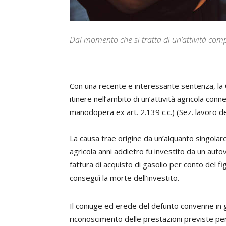
Dal momento che si tratta di un’attività com
Con una recente e interessante sentenza, la Ca
itinere nell’ambito di un’attività agricola co
manodopera ex art. 2.139 c.c.) (Sez. lavoro d
La causa trae origine da un’alquanto singolare s
agricola anni addietro fu investito da un aut
fattura di acquisto di gasolio per conto del fig
conseguì la morte dell’investito.
Il coniuge ed erede del defunto convenne in giu
riconoscimento delle prestazioni previste per