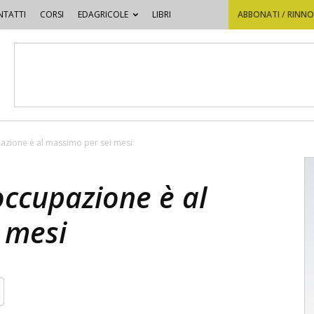
TATTI
CORSI
EDAGRICOLE
LIBRI
ABBONATI / RINN
pazione è al massimo per sei mesi
occupazione è al
 mesi