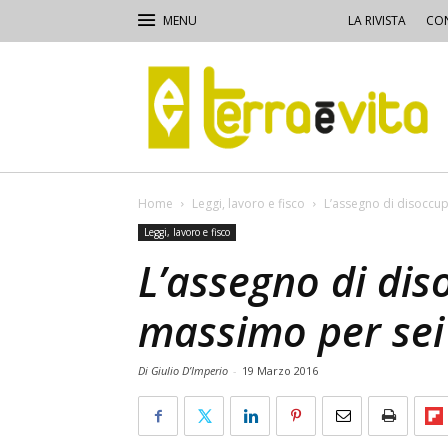
LA RIVISTA
CON
Terra
e
Vita
Home
Leggi, lavoro e fisco
L’assegno di disoccu
Leggi, lavoro e fisco
L’assegno di dis
massimo per sei
Di Giulio D’Imperio
-
19 Marzo 2016