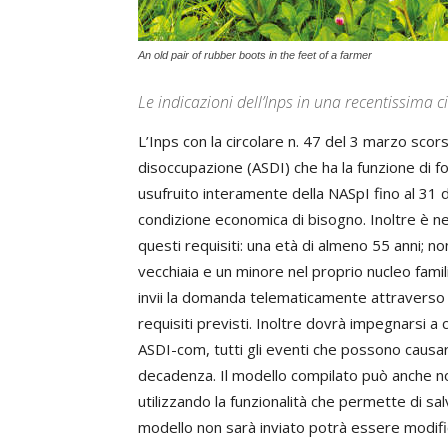
An old pair of rubber boots in the feet of a farmer
Le indicazioni dell’Inps in una recentissima c
L’Inps con la circolare n. 47 del 3 marzo scors
disoccupazione (ASDI) che ha la funzione di f
usufruito interamente della NASpI fino al 31 d
condizione economica di bisogno. Inoltre è n
questi requisiti: una età di almeno 55 anni; no
vecchiaia e un minore nel proprio nucleo famil
invii la domanda telematicamente attraverso il 
requisiti previsti. Inoltre dovrà impegnarsi a
ASDI-com, tutti gli eventi che possono causar
decadenza. Il modello compilato può anche n
utilizzando la funzionalità che permette di salv
modello non sarà inviato potrà essere modi