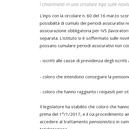
I chiarimenti in una circolare Inps sulle novit
L'inps con la circolare n. 60 del 16 marzo scors
possibilità di cumulo dei periodi assicurativi n
assicurazione obbligatoria per IVS (lavoratori 
separata. L’istituto si è soffermato sulle nov
possano cumulare periodi assicurativi non coi
- iscritti alle casse di previdenza degli iscritti 
- coloro che intendono conseguire la pensione
- coloro che hanno raggiunto i requisiti per o
Il legislatore ha stabilito che coloro che ha
prima del 1°/1/2017, e il cui procedimento am
accedere al trattamento pensionistico in cum