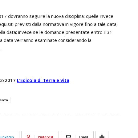
7 dovranno seguire la nuova disciplina; quelle invece
isiti previsti dalla normativa in vigore fino a tale data,
ella data; invece se le domande presentate entro il 31
ella data verranno esaminate considerando la
.
 12/2017
L’Edicola di Terra e Vita
denza
Linkedin
Pinterest
Email