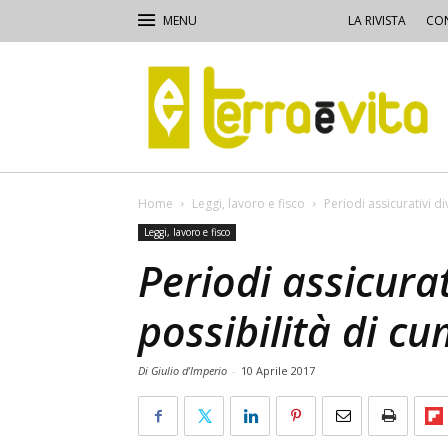
LA RIVISTA
CON
Terra
e
Vita
Home
Leggi, lavoro e fisco
Periodi assicurativi d
Leggi, lavoro e fisco
Periodi assicurat
possibilità di c
Di Giulio d’Imperio
-
10 Aprile 2017