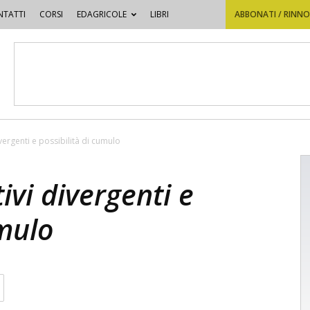
TATTI
CORSI
EDAGRICOLE
LIBRI
ABBONATI / RINN
ivergenti e possibilità di cumulo
ivi divergenti e
umulo