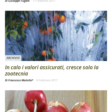
Di Giuseppe Fugaro
-
17 Febbraio 2017
ARCHIVIO
In calo i valori assicurati, cresce solo la
zootecnia
Di Francesco Martella*
-
8 Febbraio 2017