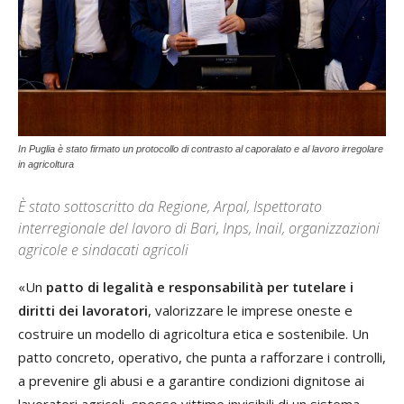
In Puglia è stato firmato un protocollo di contrasto al caporalato e al lavoro irregolare
in agricoltura
È stato sottoscritto da Regione, Arpal, Ispettorato
interregionale del lavoro di Bari, Inps, Inail, organizzazioni
agricole e sindacati agricoli
«Un
patto di legalità e responsabilità per tutelare i
diritti dei lavoratori
, valorizzare le imprese oneste e
costruire un modello di agricoltura etica e sostenibile. Un
patto concreto, operativo, che punta a rafforzare i controlli,
a prevenire gli abusi e a garantire condizioni dignitose ai
lavoratori agricoli, spesso vittime invisibili di un sistema