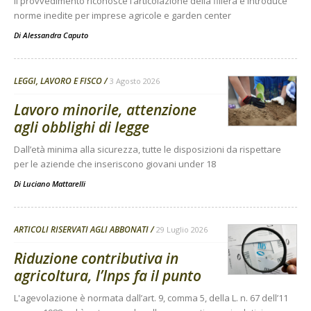
Il provvedimento riconosce l’articolazione della filiera e introduce
norme inedite per imprese agricole e garden center
Di
Alessandra Caputo
LEGGI, LAVORO E FISCO
3 Agosto 2026
Lavoro minorile, attenzione
agli obblighi di legge
Dall’età minima alla sicurezza, tutte le disposizioni da rispettare
per le aziende che inseriscono giovani under 18
Di
Luciano Mattarelli
ARTICOLI RISERVATI AGLI ABBONATI
29 Luglio 2026
Riduzione contributiva in
agricoltura, l’Inps fa il punto
L'agevolazione è normata dall’art. 9, comma 5, della L. n. 67 dell’11