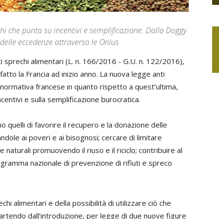
chi che punta su incentivi e semplificazione. Dalla Doggy
 delle eccedenze attraverso le Onlus
i sprechi alimentari (L. n. 166/2016 - G.U. n. 122/2016),
fatto la Francia ad inizio anno. La nuova legge anti
normativa francese in quanto rispetto a quest’ultima,
ncentivi e sulla semplificazione burocratica.
o quelli di favorire il recupero e la donazione delle
dole ai poveri e ai bisognosi; cercare di limitare
 naturali promuovendo il riuso e il riciclo; contribuire al
rogramma nazionale di prevenzione di rifiuti e spreco
hi alimentari e della possibilità di utilizzare ciò che
partendo dall’introduzione, per legge di due nuove figure