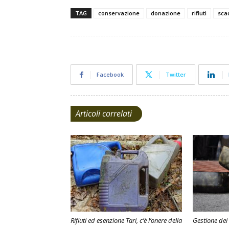
TAG
conservazione
donazione
rifiuti
sca
Facebook
Twitter
Articoli correlati
Rifiuti ed esenzione Tari, c’è l’onere della
Gestione dei r