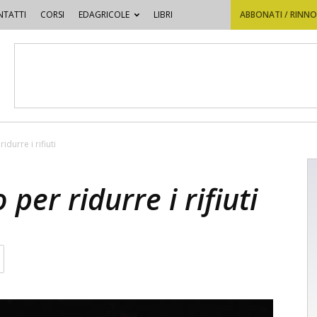
TATTI
CORSI
EDAGRICOLE
LIBRI
ABBONATI / RINN
idurre i rifiuti
 per ridurre i rifiuti