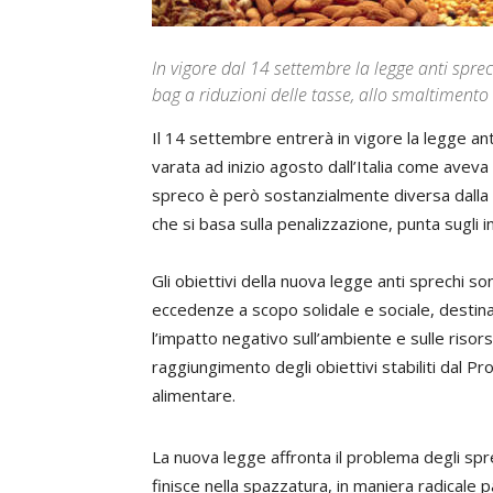
In vigore dal 14 settembre la legge anti spre
bag a riduzioni delle tasse, allo smaltimento
Il 14 settembre entrerà in vigore la legge ant
varata ad inizio agosto dall’Italia come aveva 
spreco è però sostanzialmente diversa dalla 
che si basa sulla penalizzazione, punta sugli i
Gli obiettivi della nuova legge anti sprechi son
eccedenze a scopo solidale e sociale, destinan
l’impatto negativo sull’ambiente e sulle risorse
raggiungimento degli obiettivi stabiliti dal P
alimentare.
La nuova legge affronta il problema degli sprec
finisce nella spazzatura, in maniera radicale 