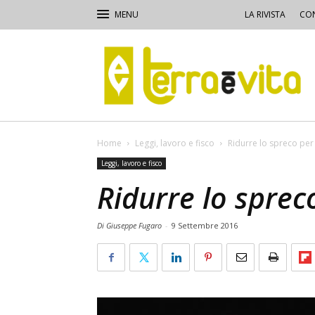
LA RIVISTA
CON
Terra
e
Vita
Home
Leggi, lavoro e fisco
Ridurre lo spreco per r
Leggi, lavoro e fisco
Ridurre lo spreco
Di Giuseppe Fugaro
-
9 Settembre 2016