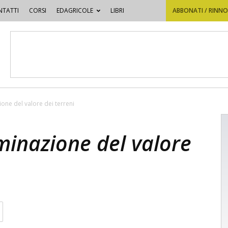
TATTI
CORSI
EDAGRICOLE
LIBRI
ABBONATI / RINN
one del valore dei terreni
minazione del valore