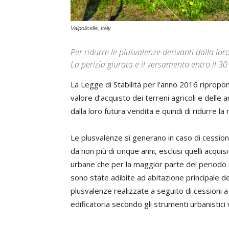
Valpolicella, Italy
Per ridurre le plusvalenze derivanti dalla lor
La perizia giurata e il versamento entro il 3
La Legge di Stabilità per l’anno 2016 ripropone
valore d’acquisto dei terreni agricoli e delle ar
dalla loro futura vendita e quindi di ridurre la
Le plusvalenze si generano in caso di cessione
da non più di cinque anni, esclusi quelli acqui
urbane che per la maggior parte del periodo i
sono state adibite ad abitazione principale del
plusvalenze realizzate a seguito di cessioni a t
edificatoria secondo gli strumenti urbanistici