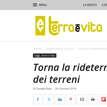
LA RIVISTA
CON
Terra
e
Vita
Home
Leggi, lavoro e fisco
Torna la rideterminazi
Leggi, lavoro e fisco
Torna la rideter
dei terreni
Di Corrado Fusai
-
26 Gennaio 2016