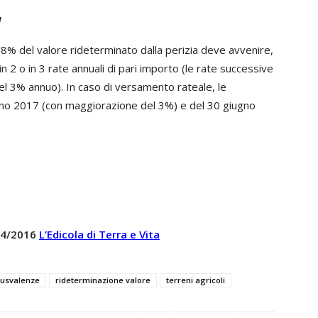
a
l’8% del valore rideterminato dalla perizia deve avvenire,
in 2 o in 3 rate annuali di pari importo (le rate successive
el 3% annuo). In caso di versamento rateale, le
no 2017 (con maggiorazione del 3%) e del 30 giugno
 04/2016
L’Edicola di Terra e Vita
lusvalenze
rideterminazione valore
terreni agricoli