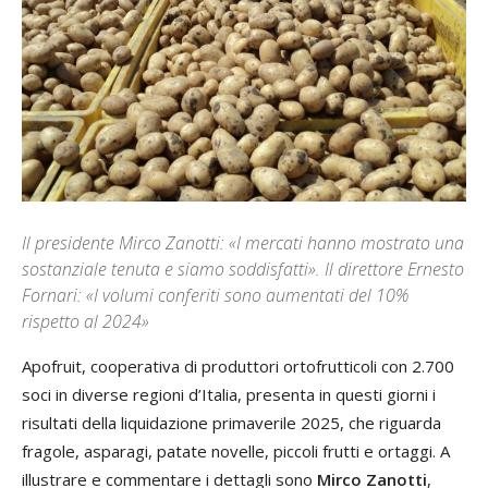
Il presidente Mirco Zanotti: «I mercati hanno mostrato una
sostanziale tenuta e siamo soddisfatti». Il direttore Ernesto
Fornari: «I volumi conferiti sono aumentati del 10%
rispetto al 2024»
Apofruit, cooperativa di produttori ortofrutticoli con 2.700
soci in diverse regioni d’Italia, presenta in questi giorni i
risultati della liquidazione primaverile 2025, che riguarda
fragole, asparagi, patate novelle, piccoli frutti e ortaggi. A
illustrare e commentare i dettagli sono
Mirco Zanotti
,