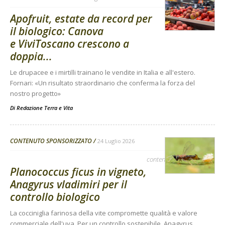
Apofruit, estate da record per
il biologico: Canova
e ViviToscano crescono a
doppia...
Le drupacee e i mirtilli trainano le vendite in Italia e all'estero.
Fornari: «Un risultato straordinario che conferma la forza del
nostro progetto»
Di
Redazione Terra e Vita
CONTENUTO SPONSORIZZATO
24 Luglio 2026
contenuto sponsorizzato
Planococcus ficus in vigneto,
Anagyrus vladimiri per il
controllo biologico
La cocciniglia farinosa della vite compromette qualità e valore
commerciale dell'uva. Per un controllo sostenibile, Anagyrus