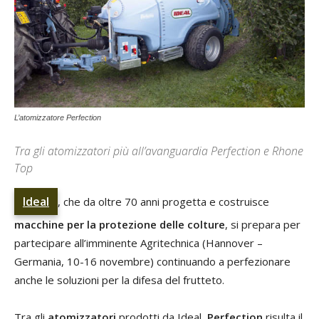
L’atomizzatore Perfection
Tra gli atomizzatori più all’avanguardia Perfection e Rhone
Top
Ideal
, che da oltre 70 anni progetta e costruisce
macchine per la protezione delle colture
, si prepara per
partecipare all’imminente Agritechnica (Hannover –
Germania, 10-16 novembre) continuando a perfezionare
anche le soluzioni per la difesa del frutteto.
Tra gli
atomizzatori
prodotti da Ideal,
Perfection
risulta il