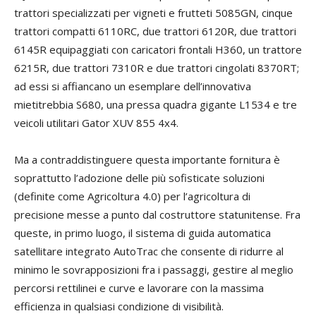
trattori specializzati per vigneti e frutteti 5085GN, cinque
trattori compatti 6110RC, due trattori 6120R, due trattori
6145R equipaggiati con caricatori frontali H360, un trattore
6215R, due trattori 7310R e due trattori cingolati 8370RT;
ad essi si affiancano un esemplare dell’innovativa
mietitrebbia S680, una pressa quadra gigante L1534 e tre
veicoli utilitari Gator XUV 855 4x4.
Ma a contraddistinguere questa importante fornitura è
soprattutto l’adozione delle più sofisticate soluzioni
(definite come Agricoltura 4.0) per l’agricoltura di
precisione messe a punto dal costruttore statunitense. Fra
queste, in primo luogo, il sistema di guida automatica
satellitare integrato AutoTrac che consente di ridurre al
minimo le sovrapposizioni fra i passaggi, gestire al meglio
percorsi rettilinei e curve e lavorare con la massima
efficienza in qualsiasi condizione di visibilità.