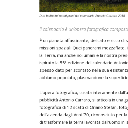
Due bellissimi scatti presi dal calendario Antonio Carraro 2018
Il calendario è un’opera fotografica compost
È un pianeta affascinante, delicato e ricco di 
missioni spaziali. Quei panorami mozzafiato,
la Terra, ma anche noi umani e la nostra pre
a
ispirato la 55
edizione del calendario Antonio
spesso dato per scontato nella sua esistenza, 
abbiamo popolato, plasmandone la superficie 
L’opera fotografica, curata interamente dall’u
pubblicità Antonio Carraro, si articola in una ga
fotografica di 12 scatti di Oriano Stefan, fot
dell’azienda dagli Anni ’70, riconosciuto per la
di trasformare la terra lavorata dall’uomo in is