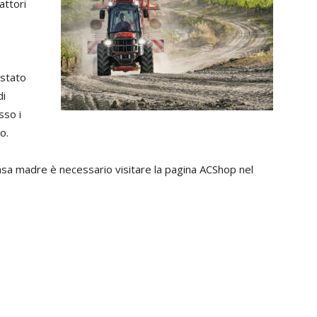
attori
 stato
di
sso i
o.
Casa madre è necessario visitare la pagina ACShop nel