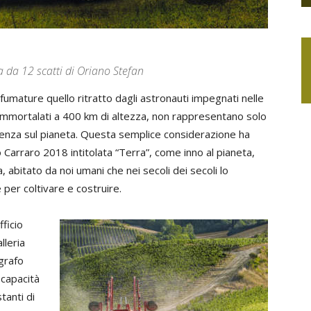
a da 12 scatti di Oriano Stefan
sfumature quello ritratto dagli astronauti impegnati nelle
 immortalati a 400 km di altezza, non rappresentano solo
senza sul pianeta. Questa semplice considerazione ha
 Carraro 2018 intitolata “Terra”, come inno al pianeta,
abitato da noi umani che nei secoli dei secoli lo
per coltivare e costruire.
fficio
lleria
ografo
 capacità
tanti di