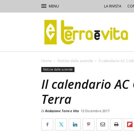
LA RIVISTA
CON
Terra
e
Vita
Home
Notizie dalle aziende
Il calendario AC Col
Notizie dalle aziende
Il calendario AC
Terra
Di
Redazione Terra e Vita
13 Dicembre 2017