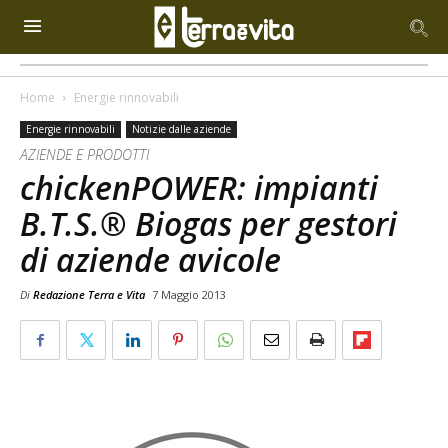
Home
Energie rinnovabili
Energie rinnovabili
Notizie dalle aziende
AZIENDE E PRODOTTI
chickenPOWER: impianti
B.T.S.® Biogas per gestori
di aziende avicole
Di
Redazione Terra e Vita
7 Maggio 2013