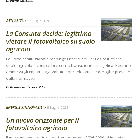
Di
Elena Gherardi
ATTUALITÀ
17 Luglio 2026
La Consulta decide: legittimo
vietare il fotovoltaico su suolo
agricolo
La Corte costituzionale respinge i ricorsi del Tar Lazio: tutelare il
suolo agricolo è compatibile con la transizione energetica. Restano
ammessi gli impianti agrivoltaici sopraelevati e le deroghe previste
dalla normativa
Di
Redazione Terra e Vita
ENERGIE RINNOVABILI
5 Luglio 2026
Un nuovo orizzonte per il
fotovoltaico agricolo
Il meccanismo struttura per il quinquennio 2026-2030 gli incentivi