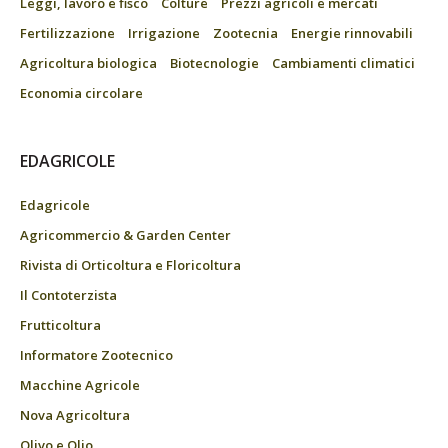
Leggi, lavoro e fisco
Colture
Prezzi agricoli e mercati
Fertilizzazione
Irrigazione
Zootecnia
Energie rinnovabili
Agricoltura biologica
Biotecnologie
Cambiamenti climatici
Economia circolare
EDAGRICOLE
Edagricole
Agricommercio & Garden Center
Rivista di Orticoltura e Floricoltura
Il Contoterzista
Frutticoltura
Informatore Zootecnico
Macchine Agricole
Nova Agricoltura
Olivo e Olio