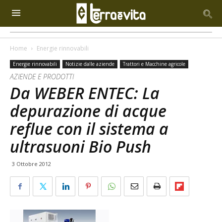
Home
Energie rinnovabili
Energie rinnovabili
Notizie dalle aziende
Trattori e Macchine agricole
AZIENDE E PRODOTTI
Da WEBER ENTEC: La
depurazione di acque
reflue con il sistema a
ultrasuoni Bio Push
3 Ottobre 2012