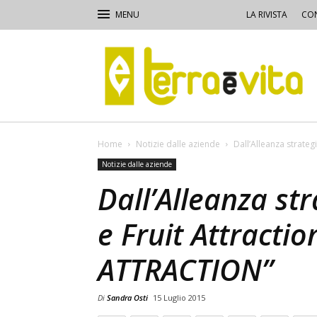
LA RIVISTA
CON
Terra
e
Vita
Home
Notizie dalle aziende
Dall’Alleanza strate
Notizie dalle aziende
Dall’Alleanza st
e Fruit Attracti
ATTRACTION”
Di
Sandra Osti
15 Luglio 2015