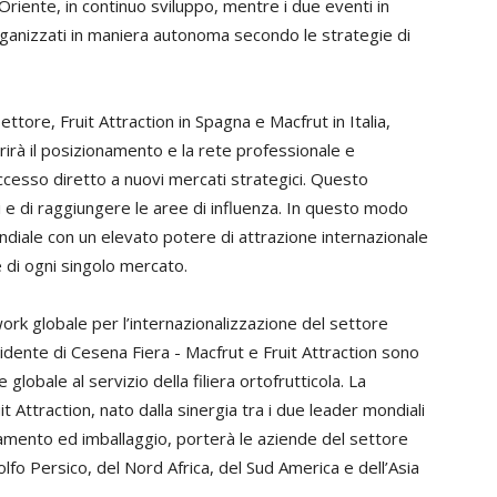
Oriente, in continuo sviluppo, mentre i due eventi in
rganizzati in maniera autonoma secondo le strategie di
ettore, Fruit Attraction in Spagna e Macfrut in Italia,
irà il posizionamento e la rete professionale e
accesso diretto a nuovi mercati strategici. Questo
i e di raggiungere le aree di influenza. In questo modo
ndiale con un elevato potere di attrazione internazionale
e di ogni singolo mercato.
rk globale per l’internazionalizzazione del settore
sidente di Cesena Fiera - Macfrut e Fruit Attraction sono
lobale al servizio della filiera ortofrutticola. La
Attraction, nato dalla sinergia tra i due leader mondiali
namento ed imballaggio, porterà le aziende del settore
lfo Persico, del Nord Africa, del Sud America e dell’Asia