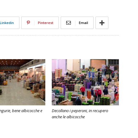
Linkedin
Pinterest
Email
angurie, bene albicocche e
Decollano i peperoni, in recupero
anche le albicocche