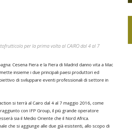
tofrutticolo per la prima volta al CAIRO dal 4 al 7
agna: Cesena Fiera e la Fiera di Madrid danno vita a Mac
mette insieme i due principali paesi produttori ed
biettivo di sviluppare eventi professionali di settore in
raction si terrà al Cairo dal 4 al 7 maggio 2016, come
 raggiunto con IFP Group, il più grande operatore
esserà sia il Medio Oriente che il Nord Africa.
ale che si aggiunge alle due già esistenti, allo scopo di