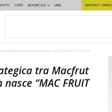
TATTI
CORSI
EDAGRICOLE
LIBRI
ABBONATI / RINN
gica tra Macfrut e Fruit Attraction nasce “MAC FRUIT ATTRACTION”
rategica tra Macfrut
on nasce “MAC FRUIT