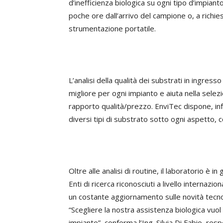
d’inefficienza biologica su ogni tipo d’impianto
poche ore dall’arrivo del campione o, a richi
strumentazione portatile.
L’analisi della qualità dei substrati in ingres
migliore per ogni impianto e aiuta nella sele
rapporto qualità/prezzo. EnviTec dispone, inf
diversi tipi di substrato sotto ogni aspetto, 
Oltre alle analisi di routine, il laboratorio è 
Enti di ricerca riconosciuti a livello internazi
un costante aggiornamento sulle novità tecnolo
“Scegliere la nostra assistenza biologica vuol
impianto”, conferma l’Ing. Silvia Di Fabio, resp