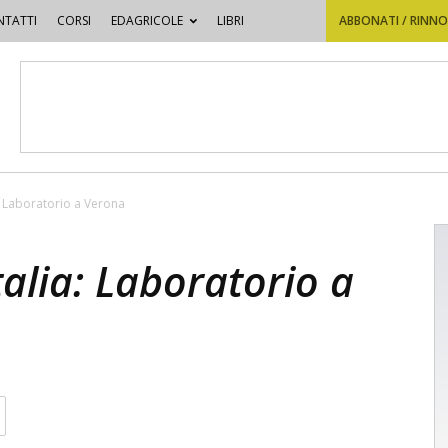
TATTI
CORSI
EDAGRICOLE
LIBRI
ABBONATI / RINN
a: Laboratorio a Verona
talia: Laboratorio a