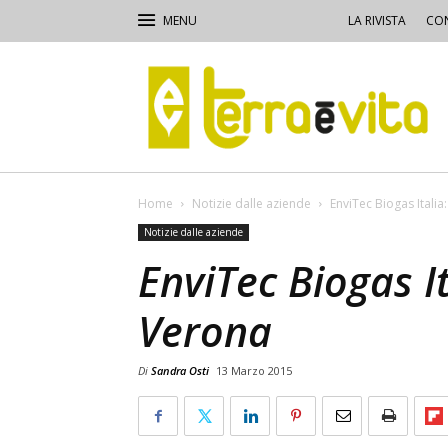
LA RIVISTA
CON
Terra
e
Vita
Home
Notizie dalle aziende
EnviTec Biogas Itali
Notizie dalle aziende
EnviTec Biogas I
Verona
Di
Sandra Osti
13 Marzo 2015