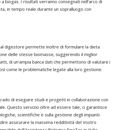
 a biogas. I risultati verranno consegnati nell’arco di
esta, in tempo reale durante un sopralluogo con
so al digestore permette inoltre di formulare la dieta
zione delle stesse biomasse, suggerendo il miglior
atti, di un’ampia banca dati che permettono di valutare i
così come le problematiche legate alla loro gestione.
in grado di eseguire studi e progetti in collaborazione con
onale. Questo servizio oltre ad essere tale, ci garantisce
giche, scientifiche e sulla gestione degli impianti.
 dire assicurare la massima redditività del Vostro
onsabile dell’Assistenza Biologica EnviTec in Italia.