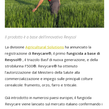
Il prodotto è a base dell’innovativo Revysol
La divisione
Agricultural Solutions
ha annunciato la
registrazione di
Revycare
®, il primo
fungicida a base di
Revysol
® , il triazolo Basf di nuova generazione, e della
strobilurina F500®. Revycare® ha ottenuto
l’autorizzazione dal Ministero della Salute alla
commercializzazione e impego sulle principali colture
cerealicole: frumento, orzo, farro e triticale.
Già introdotto in numerosi paesi europei, il fungicida
Revycare viene lanciato sul mercato italiano confermando i